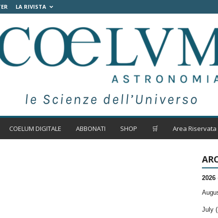
TER
LA RIVISTA
COELUM DIGITALE
ABBONATI
SHOP
🛒
Area Riservata
ARC
2026
Augus
July (