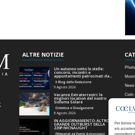
ALTRE NOTIZIE
CAT
Photo
Un autunno sotto le stelle:
concorsi, incontri e
appuntamenti patrocinati da...
Mostr
Il Blog della Redazione
News 
9 Agosto 2026
Vacanze Extraterrestri: le
Cielo
migliori location del nostro
Sistema Solare
Astro
Didattica e Divulgazione
Artico
8 Agosto 2026
IN AGGIORNAMENTO: ALTRO
Il Bl
Per fornire 
GRANDE OUTBURST DELLA
220P/MCNAUGHT
e/o accedere
Effemeridi ed Eventi Astronomici
permetterà d