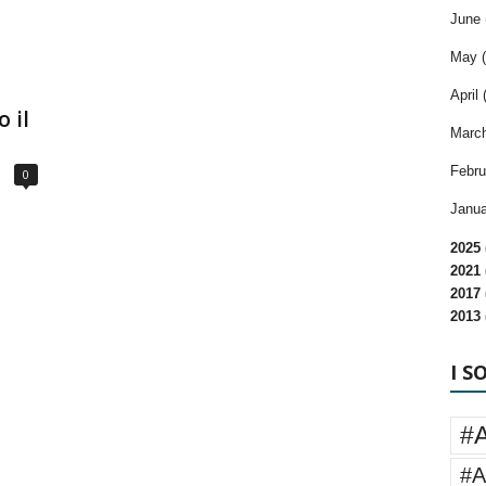
June 
May (
April 
 il
March
Febru
0
Janua
2025 
2021 
2017 
2013 
I S
#
#A