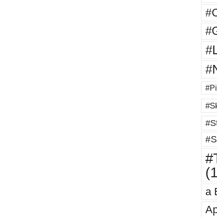
#
#G
#
#
#Pi
#Sk
#St
#S
#T
(
a 
Ap