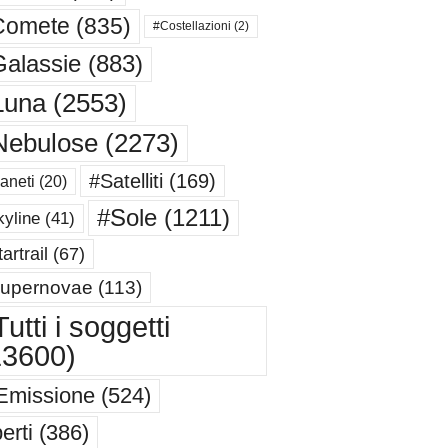
Comete
(835)
#Costellazioni
(2)
alassie
(883)
Luna
(2553)
Nebulose
(2273)
#Satelliti
(169)
aneti
(20)
#Sole
(1211)
yline
(41)
artrail
(67)
upernovae
(113)
utti i soggetti
13600)
Emissione
(524)
erti
(386)