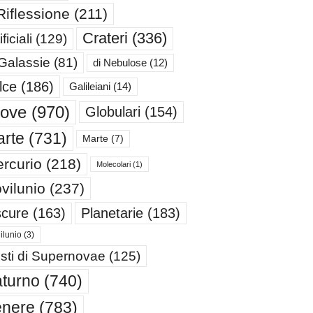
Riflessione
(211)
Crateri
(336)
ificiali
(129)
 Galassie
(81)
di Nebulose
(12)
lce
(186)
Galileiani
(14)
iove
(970)
Globulari
(154)
rte
(731)
Marte
(7)
rcurio
(218)
Molecolari
(1)
vilunio
(237)
cure
(163)
Planetarie
(183)
ilunio
(3)
sti di Supernovae
(125)
turno
(740)
enere
(783)