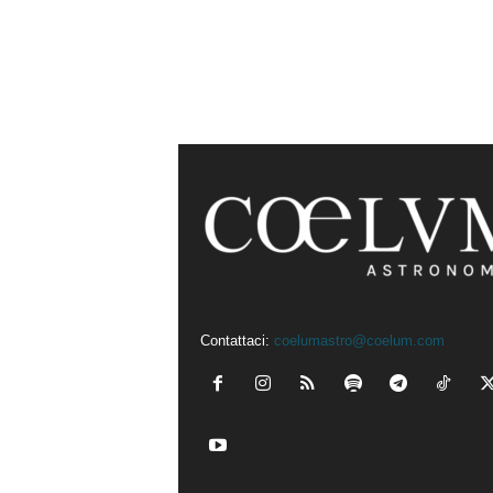
Contattaci:
coelumastro@coelum.com