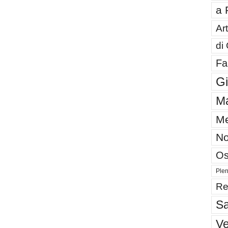
a 
Art
di
Fa
G
Ma
Me
No
Os
Plen
Re
Sa
V