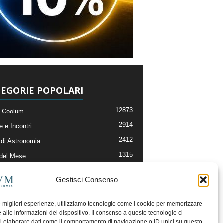
EGORIE POPOLARI
12873
-Coelum
2914
e e Incontri
2412
di Astronomia
1315
 del Mese
365
nomia, Astrofisica e Cosmologia
Gestisci Consenso
268
li e Risorse On-Line
193
og della Redazione
le migliori esperienze, utilizziamo tecnologie come i cookie per memorizzare
 alle informazioni del dispositivo. Il consenso a queste tecnologie ci
i elaborare dati come il comportamento di navigazione o ID unici su questo