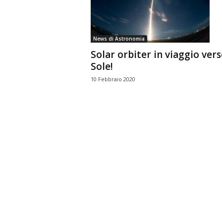
n
o
m
News di Astronomia
i
Solar orbiter in viaggio verso
a
Sole!
10 Febbraio 2020