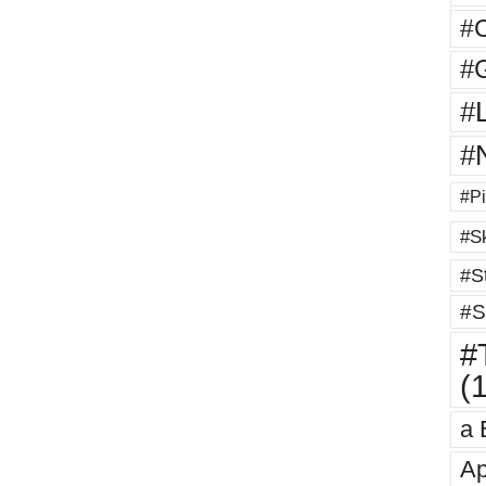
#
#G
#
#
#Pi
#Sk
#St
#S
#T
(
a 
Ap