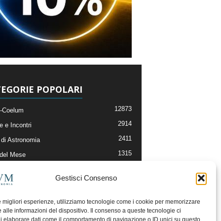
EGORIE POPOLARI
12873
-Coelum
2914
e e Incontri
2411
di Astronomia
1315
 del Mese
365
nomia, Astrofisica e Cosmologia
Gestisci Consenso
268
li e Risorse On-Line
192
og della Redazione
le migliori esperienze, utilizziamo tecnologie come i cookie per memorizzare
 alle informazioni del dispositivo. Il consenso a queste tecnologie ci
i elaborare dati come il comportamento di navigazione o ID unici su questo