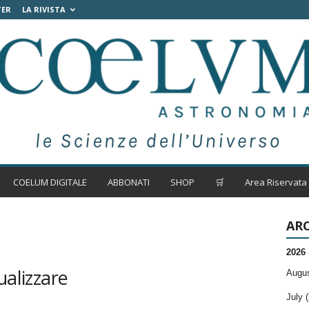
TER
LA RIVISTA
COELUM DIGITALE
ABBONATI
SHOP
🛒
Area Riservata
ARC
2026
ualizzare
Augus
July (