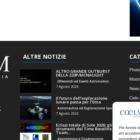
ALTRE NOTIZIE
CAT
Photo
ALTRO GRANDE OUTBURST
DELLA 220P/MCNAUGHT
Mostr
Effemeridi ed Eventi Astronomici
7 Agosto 2026
News 
Il futuro dell’esplorazione
Cielo
lunare passa per l’Etna
Astro
Astronautica ed Esplorazione Spaziale
7 Agosto 2026
Artico
Eclissi totale di Sole 2026: gli
Il Bl
Per fornire 
strumenti del Time Baseline
Team...
e/o accedere
Astrotecnica e Osservazione
permetterà d