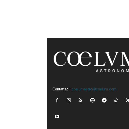
Contattaci:
coelumastro@coelum.com