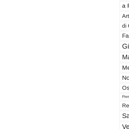
a 
Art
di
Fa
G
Ma
Me
No
Os
Plen
Re
Sa
V