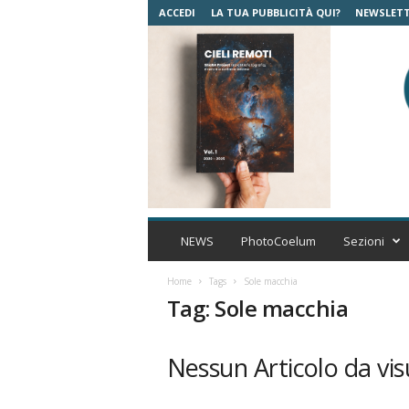
ACCEDI
LA TUA PUBBLICITÀ QUI?
NEWSLET
C
o
NEWS
PhotoCoelum
Sezioni
e
l
Home
Tags
Sole macchia
u
Tag: Sole macchia
m
A
s
Nessun Articolo da vis
t
r
o