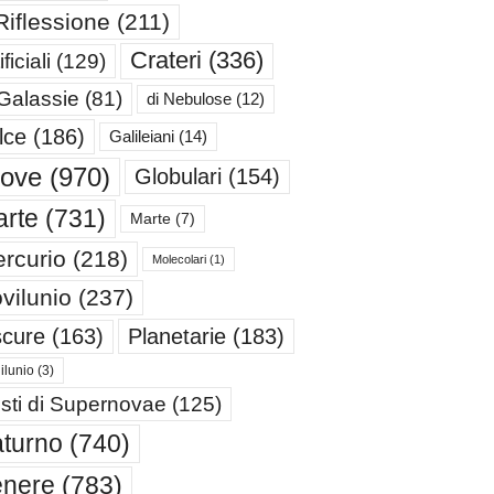
Riflessione
(211)
Crateri
(336)
ificiali
(129)
 Galassie
(81)
di Nebulose
(12)
lce
(186)
Galileiani
(14)
iove
(970)
Globulari
(154)
rte
(731)
Marte
(7)
rcurio
(218)
Molecolari
(1)
vilunio
(237)
cure
(163)
Planetarie
(183)
ilunio
(3)
sti di Supernovae
(125)
turno
(740)
enere
(783)