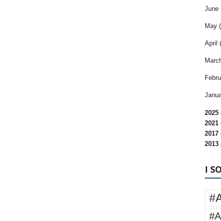
June 
May (
April 
March
Febru
Janua
2025 
2021 
2017 
2013 
I S
#
#A