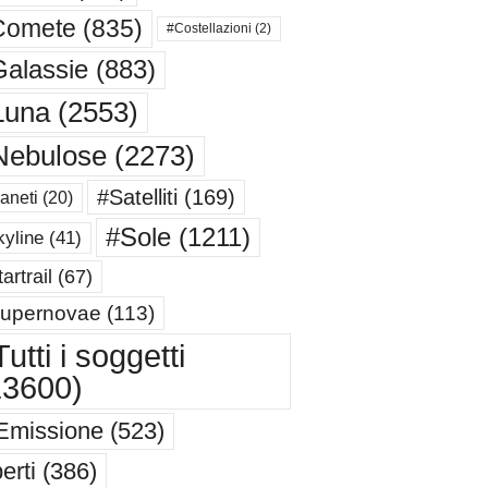
Comete
(835)
#Costellazioni
(2)
alassie
(883)
Luna
(2553)
Nebulose
(2273)
#Satelliti
(169)
aneti
(20)
#Sole
(1211)
yline
(41)
artrail
(67)
upernovae
(113)
utti i soggetti
13600)
Emissione
(523)
erti
(386)