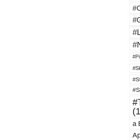
#
#G
#
#
#Pi
#Sk
#St
#S
#T
(
a 
Ap