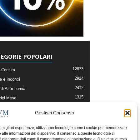
EGORIE POPOLARI
12873
-Coelum
2914
e e Incontri
2412
di Astronomia
1315
 del Mese
365
nomia, Astrofisica e Cosmologia
Gestisci Consenso
268
li e Risorse On-Line
192
og della Redazione
le migliori esperienze, utilizziamo tecnologie come i cookie per memorizzare
 alle informazioni del dispositivo. Il consenso a queste tecnologie ci
i elaborare dati come il comportamento di navigazione o ID unici su questo