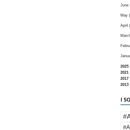
June 
May (
April 
March
Febru
Janua
2025 
2021 
2017 
2013 
I S
#
#A