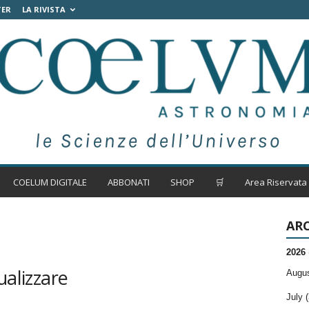
TER
LA RIVISTA
COELUM DIGITALE
ABBONATI
SHOP
🛒
Area Riservata
ARC
2026
ualizzare
Augus
July (