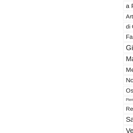
a 
Art
di
Fa
G
Ma
Me
No
Os
Plen
Re
Sa
V