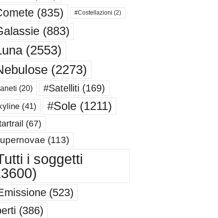
Comete
(835)
#Costellazioni
(2)
alassie
(883)
Luna
(2553)
Nebulose
(2273)
#Satelliti
(169)
aneti
(20)
#Sole
(1211)
yline
(41)
artrail
(67)
upernovae
(113)
utti i soggetti
13600)
Emissione
(523)
erti
(386)