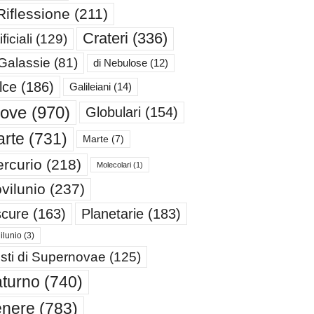
Riflessione
(211)
Crateri
(336)
ificiali
(129)
 Galassie
(81)
di Nebulose
(12)
lce
(186)
Galileiani
(14)
iove
(970)
Globulari
(154)
rte
(731)
Marte
(7)
rcurio
(218)
Molecolari
(1)
vilunio
(237)
cure
(163)
Planetarie
(183)
ilunio
(3)
sti di Supernovae
(125)
turno
(740)
enere
(783)