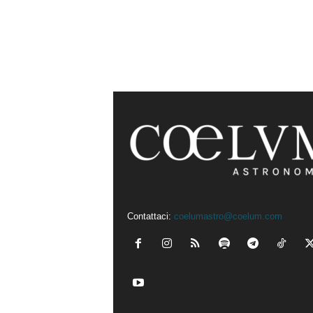
Contattaci:
coelumastro@coelum.com