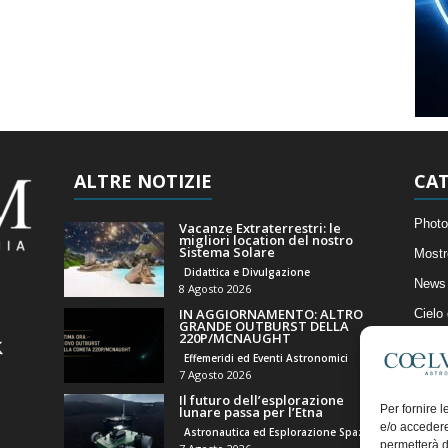
ALTRE NOTIZIE
CAT
Photo
Vacanze Extraterrestri: le
migliori location del nostro
Sistema Solare
Mostr
Didattica e Divulgazione
News 
8 Agosto 2026
IN AGGIORNAMENTO: ALTRO
Cielo
GRANDE OUTBURST DELLA
220P/MCNAUGHT
Astro
Effemeridi ed Eventi Astronomici
Artico
7 Agosto 2026
Il futuro dell’esplorazione
Il Bl
Per fornire 
lunare passa per l’Etna
e/o accedere
Astronautica ed Esplorazione Spaziale
permetterà d