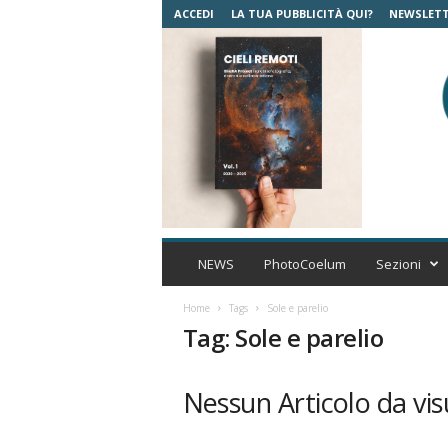
ACCEDI
LA TUA PUBBLICITÀ QUI?
NEWSLET
C
o
NEWS
PhotoCoelum
Sezioni
e
l
Home
Tags
Sole e parelio
u
Tag: Sole e parelio
m
A
s
Nessun Articolo da vis
t
r
o