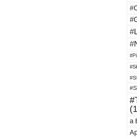
#
#G
#
#
#Pi
#Sk
#St
#S
#T
(
a 
Ap