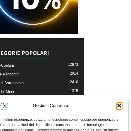
EGORIE POPOLARI
12873
-Coelum
2914
e e Incontri
2410
di Astronomia
1315
 del Mese
365
nomia, Astrofisica e Cosmologia
Gestisci Consenso
268
li e Risorse On-Line
192
og della Redazione
le migliori esperienze, utilizziamo tecnologie come i cookie per memorizzare
 alle informazioni del dispositivo. Il consenso a queste tecnologie ci
i elaborare dati come il comportamento di navigazione o ID unici su questo