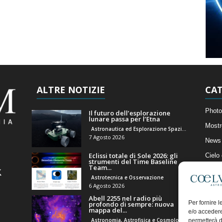
ALTRE NOTIZIE
CAT
Photo
Il futuro dell’esplorazione
lunare passa per l’Etna
Mostr
Astronautica ed Esplorazione Spaziale
7 Agosto 2026
News 
Eclissi totale di Sole 2026: gli
Cielo
strumenti del Time Baseline
Team...
Astro
Astrotecnica e Osservazione
Artico
6 Agosto 2026
Abell 2255 nel radio più
Il Bl
Per fornire 
profondo di sempre: nuova
mappa del...
e/o accedere
Astronomia, Astrofisica e Cosmologia
permetterà d