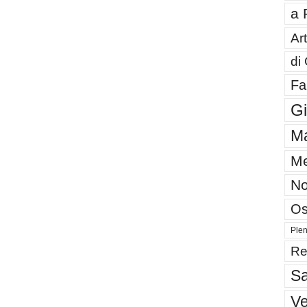
a 
Art
di
Fa
G
Ma
Me
No
Os
Plen
Re
Sa
V