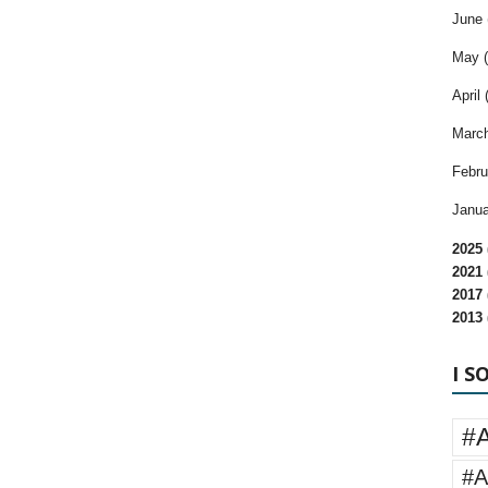
June 
May (
April 
March
Febru
Janua
2025 
2021 
2017 
2013 
I S
#
#A