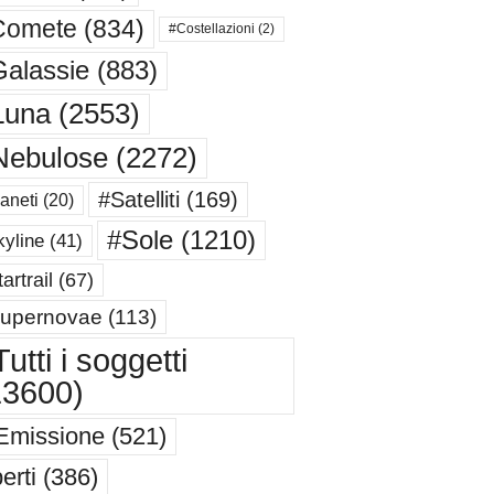
Comete
(834)
#Costellazioni
(2)
alassie
(883)
Luna
(2553)
Nebulose
(2272)
#Satelliti
(169)
aneti
(20)
#Sole
(1210)
yline
(41)
artrail
(67)
upernovae
(113)
utti i soggetti
13600)
Emissione
(521)
erti
(386)