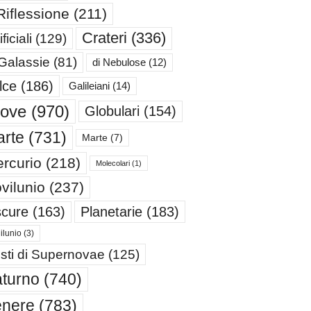
Riflessione
(211)
Crateri
(336)
ificiali
(129)
 Galassie
(81)
di Nebulose
(12)
lce
(186)
Galileiani
(14)
iove
(970)
Globulari
(154)
rte
(731)
Marte
(7)
rcurio
(218)
Molecolari
(1)
vilunio
(237)
cure
(163)
Planetarie
(183)
ilunio
(3)
sti di Supernovae
(125)
turno
(740)
enere
(783)