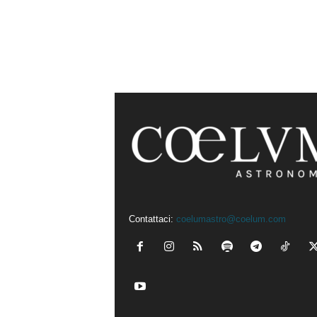
Contattaci:
coelumastro@coelum.com