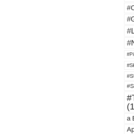
#
#G
#
#
#Pi
#Sk
#St
#S
#T
(
a 
Ap