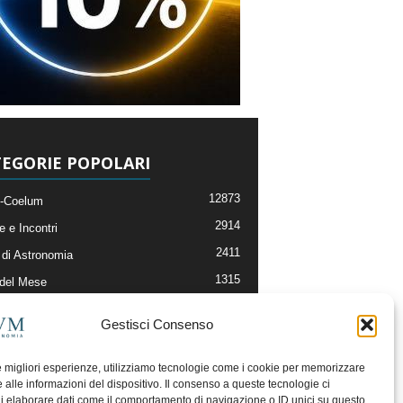
EGORIE POPOLARI
12873
-Coelum
2914
e e Incontri
2411
di Astronomia
1315
 del Mese
365
nomia, Astrofisica e Cosmologia
Gestisci Consenso
268
li e Risorse On-Line
192
og della Redazione
le migliori esperienze, utilizziamo tecnologie come i cookie per memorizzare
 alle informazioni del dispositivo. Il consenso a queste tecnologie ci
i elaborare dati come il comportamento di navigazione o ID unici su questo