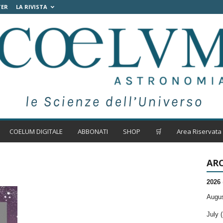
TER
LA RIVISTA
COELUM DIGITALE
ABBONATI
SHOP
🛒
Area Riservata
ARC
2026
Augus
July (