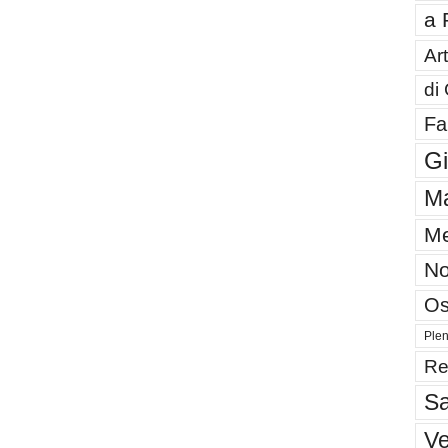
a 
Art
di
Fa
G
Ma
Me
No
Os
Plen
Re
Sa
V