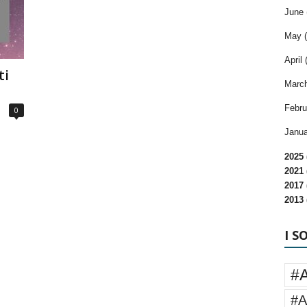
June 
May (
April 
ti
March
Febru
0
Janua
2025 
2021 
2017 
2013 
I S
#
#A