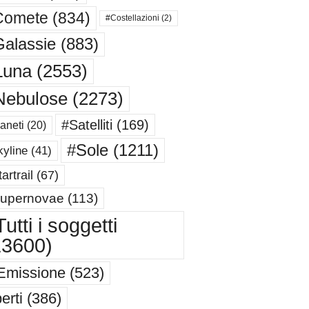
Comete
(834)
#Costellazioni
(2)
alassie
(883)
Luna
(2553)
Nebulose
(2273)
#Satelliti
(169)
aneti
(20)
#Sole
(1211)
yline
(41)
artrail
(67)
upernovae
(113)
utti i soggetti
13600)
Emissione
(523)
erti
(386)