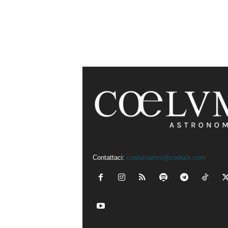
Contattaci:
coelumastro@coelum.com