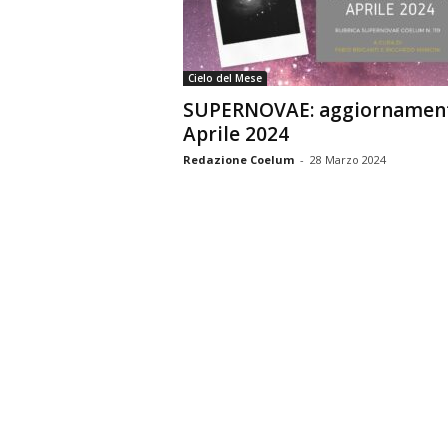
n
o
m
Cielo del Mese
i
SUPERNOVAE: aggiornamen
a
Aprile 2024
Redazione Coelum
-
28 Marzo 2024