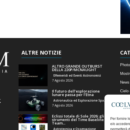
ALTRE NOTIZIE
CAT
Photo
ALTRO GRANDE OUTBURST
DELLA 220P/MCNAUGHT
Mostr
Effemeridi ed Eventi Astronomici
7 Agosto 2026
News 
Il futuro dell’esplorazione
Cielo
lunare passa per l’Etna
Astro
Astronautica ed Esplorazione Spaziale
7 Agosto 2026
Artico
Eclissi totale di Sole 2026: gli
Il Bl
Per fornire 
strumenti del Time Baseline
Team...
e/o accedere
Astrotecnica e Osservazione
permetterà d