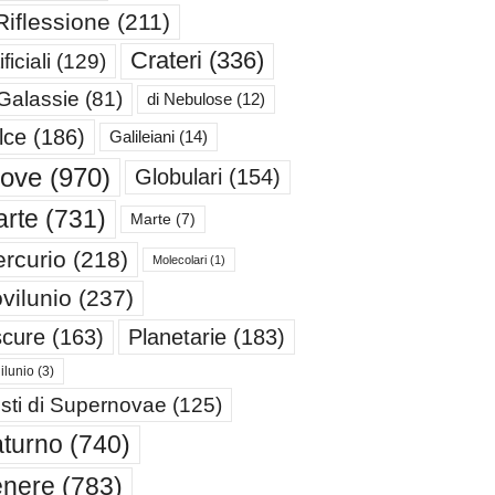
Riflessione
(211)
Crateri
(336)
ificiali
(129)
 Galassie
(81)
di Nebulose
(12)
lce
(186)
Galileiani
(14)
iove
(970)
Globulari
(154)
rte
(731)
Marte
(7)
rcurio
(218)
Molecolari
(1)
vilunio
(237)
cure
(163)
Planetarie
(183)
ilunio
(3)
sti di Supernovae
(125)
turno
(740)
enere
(783)