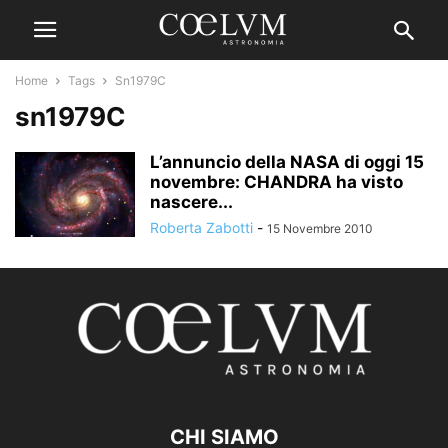
Home
Tags
Sn1979C
sn1979C
L’annuncio della NASA di oggi 15
novembre: CHANDRA ha visto
nascere...
Roberta Zabotti
-
15 Novembre 2010
CHI SIAMO