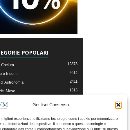
EGORIE POPOLARI
12873
-Coelum
2914
e e Incontri
2411
di Astronomia
1315
 del Mese
365
nomia, Astrofisica e Cosmologia
Gestisci Consenso
268
li e Risorse On-Line
192
og della Redazione
le migliori esperienze, utilizziamo tecnologie come i cookie per memorizzare
 alle informazioni del dispositivo. Il consenso a queste tecnologie ci
i elaborare dati come il comportamento di navigazione o ID unici su questo