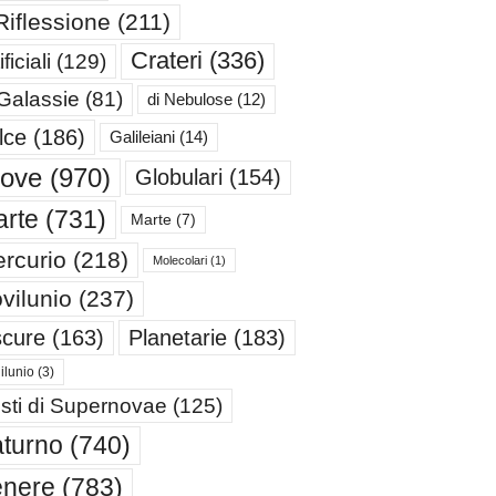
Riflessione
(211)
Crateri
(336)
ificiali
(129)
 Galassie
(81)
di Nebulose
(12)
lce
(186)
Galileiani
(14)
iove
(970)
Globulari
(154)
rte
(731)
Marte
(7)
rcurio
(218)
Molecolari
(1)
vilunio
(237)
cure
(163)
Planetarie
(183)
ilunio
(3)
sti di Supernovae
(125)
turno
(740)
enere
(783)