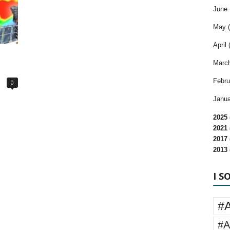
June 
May (
April 
March
Febru
0
Janua
2025 
2021 
2017 
2013 
I S
#
#A