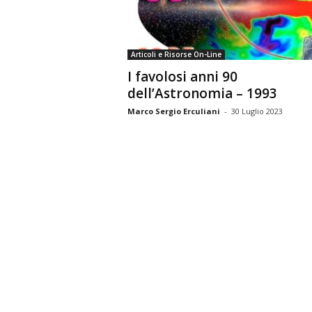
n
o
m
Articoli e Risorse On-Line
i
I favolosi anni 90
a
dell’Astronomia – 1993
Marco Sergio Erculiani
-
30 Luglio 2023