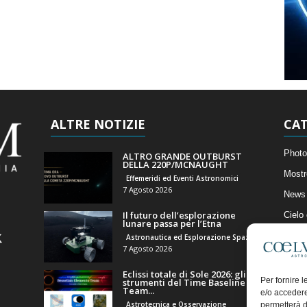
ALTRE NOTIZIE
CAT
Photo
ALTRO GRANDE OUTBURST
DELLA 220P/MCNAUGHT
Mostr
Effemeridi ed Eventi Astronomici
7 Agosto 2026
News 
Il futuro dell’esplorazione
Cielo
lunare passa per l’Etna
Astro
Astronautica ed Esplorazione Spaziale
7 Agosto 2026
Artico
Eclissi totale di Sole 2026: gli
Il Bl
Per fornire 
strumenti del Time Baseline
Team...
e/o accedere
Astrotecnica e Osservazione
permetterà d