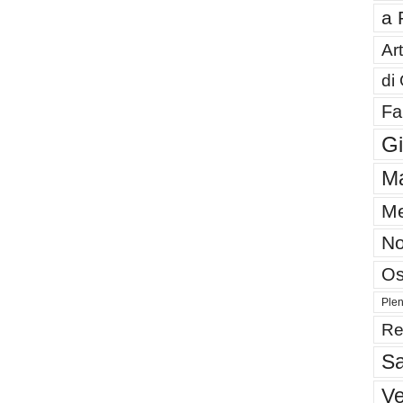
a 
Art
di
Fa
G
Ma
Me
No
Os
Plen
Re
Sa
V