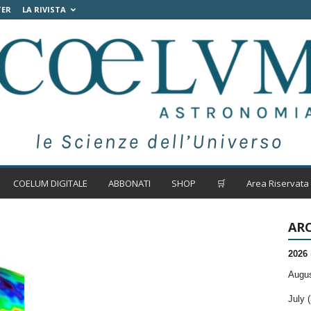
TER
LA RIVISTA
COELUM DIGITALE
ABBONATI
SHOP
🛒
Area Riservata
ARC
2026
Augus
July (