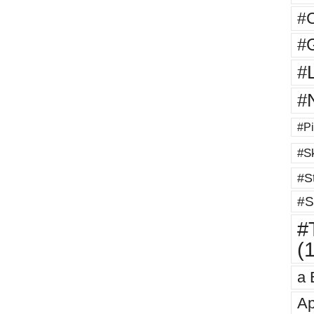
#
#G
#
#
#Pi
#Sk
#St
#S
#T
(
a 
Ap