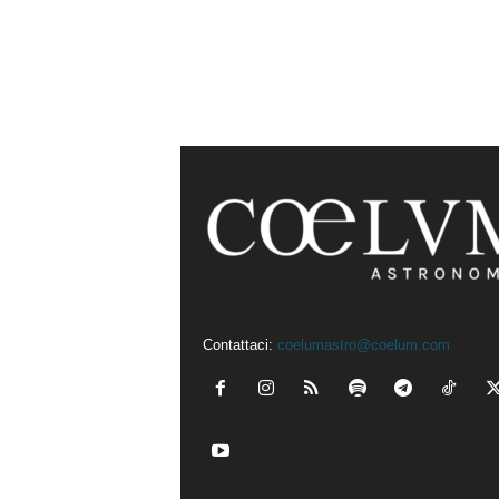
Contattaci:
coelumastro@coelum.com