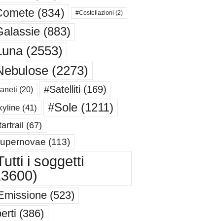
Comete
(834)
#Costellazioni
(2)
alassie
(883)
Luna
(2553)
Nebulose
(2273)
#Satelliti
(169)
aneti
(20)
#Sole
(1211)
yline
(41)
artrail
(67)
upernovae
(113)
utti i soggetti
13600)
Emissione
(523)
erti
(386)