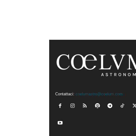
Contattaci:
coelumastro@coelum.com