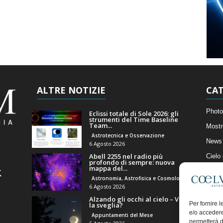
ALTRE NOTIZIE
CAT
Photo
Eclissi totale di Sole 2026: gli
strumenti del Time Baseline
Team...
Mostr
Astrotecnica e Osservazione
News 
6 Agosto 2026
Abell 2255 nel radio più
Cielo
profondo di sempre: nuova
mappa del...
Astro
Astronomia, Astrofisica e Cosmologia
Artico
6 Agosto 2026
Alzando gli occhi al cielo – Vale
Il Bl
Per fornire 
la sveglia?
e/o accedere
Appuntamenti del Mese
permetterà d