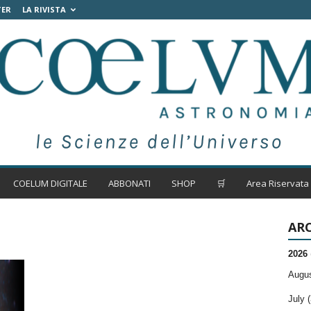
TER
LA RIVISTA
COELUM DIGITALE
ABBONATI
SHOP
🛒
Area Riservata
ARC
2026
Augus
July (