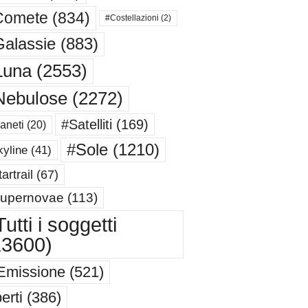
Comete
(834)
#Costellazioni
(2)
alassie
(883)
Luna
(2553)
Nebulose
(2272)
#Satelliti
(169)
aneti
(20)
#Sole
(1210)
yline
(41)
artrail
(67)
upernovae
(113)
utti i soggetti
13600)
Emissione
(521)
erti
(386)