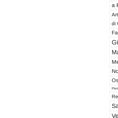
a 
Art
di
Fa
G
Ma
Me
No
Os
Plen
Re
Sa
V