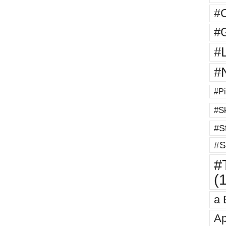
#
#G
#
#
#Pi
#Sk
#St
#S
#T
(
a 
Ap