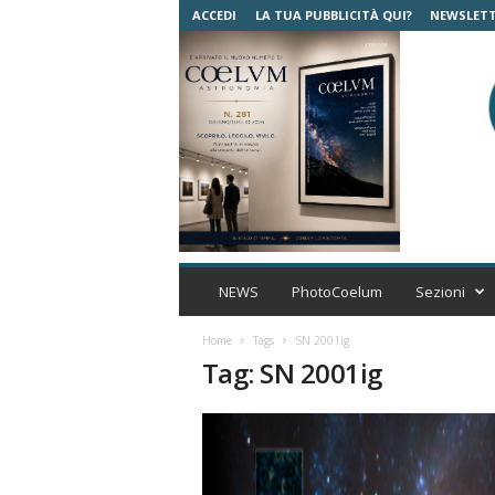
ACCEDI
LA TUA PUBBLICITÀ QUI?
NEWSLET
C
o
NEWS
PhotoCoelum
Sezioni
e
l
Home
Tags
SN 2001ig
u
Tag: SN 2001ig
m
A
s
t
r
o