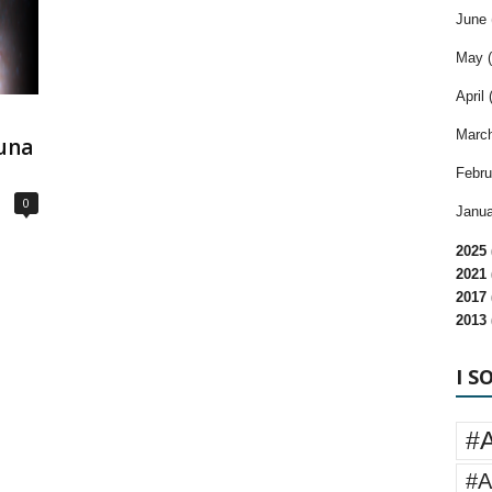
June 
May (
April 
a
March
una
Febru
0
Janua
2025 
2021 
2017 
2013 
I S
#
#A