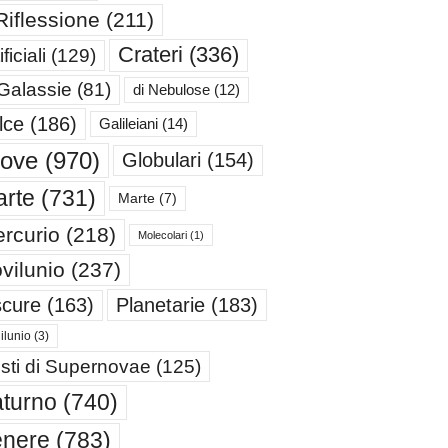
Riflessione
(211)
Crateri
(336)
ificiali
(129)
 Galassie
(81)
di Nebulose
(12)
lce
(186)
Galileiani
(14)
iove
(970)
Globulari
(154)
rte
(731)
Marte
(7)
rcurio
(218)
Molecolari
(1)
vilunio
(237)
cure
(163)
Planetarie
(183)
ilunio
(3)
sti di Supernovae
(125)
turno
(740)
enere
(783)