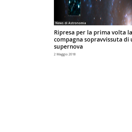
n
o
m
News di Astronomia
i
Ripresa per la prima volta l
a
compagna sopravvissuta di 
supernova
2 Maggio 2018