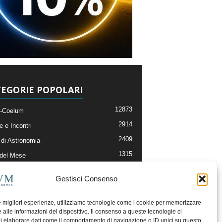
EGORIE POPOLARI
12873
-Coelum
2914
e e Incontri
2409
di Astronomia
1315
 del Mese
365
nomia, Astrofisica e Cosmologia
Gestisci Consenso
268
li e Risorse On-Line
192
og della Redazione
le migliori esperienze, utilizziamo tecnologie come i cookie per memorizzare
 alle informazioni del dispositivo. Il consenso a queste tecnologie ci
i elaborare dati come il comportamento di navigazione o ID unici su questo