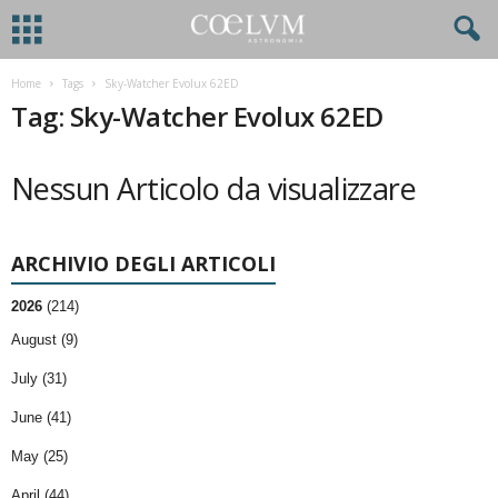
Home
Tags
Sky-Watcher Evolux 62ED
Tag: Sky-Watcher Evolux 62ED
Nessun Articolo da visualizzare
ARCHIVIO DEGLI ARTICOLI
2026
(214)
August (9)
July (31)
June (41)
May (25)
April (44)