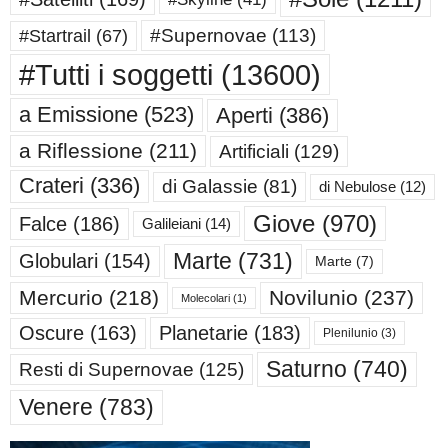
#Supernovae
(113)
#Startrail
(67)
#Tutti i soggetti
(13600)
a Emissione
(523)
Aperti
(386)
a Riflessione
(211)
Artificiali
(129)
Crateri
(336)
di Galassie
(81)
di Nebulose
(12)
Giove
(970)
Falce
(186)
Galileiani
(14)
Marte
(731)
Globulari
(154)
Marte
(7)
Mercurio
(218)
Novilunio
(237)
Molecolari
(1)
Oscure
(163)
Planetarie
(183)
Plenilunio
(3)
Saturno
(740)
Resti di Supernovae
(125)
Venere
(783)