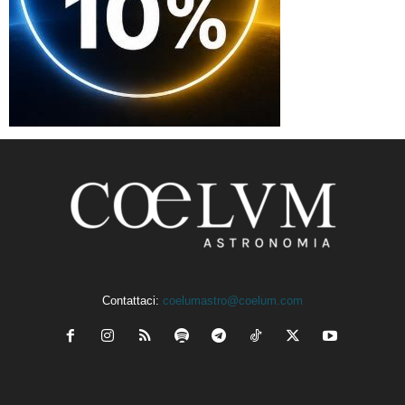
Contattaci:
coelumastro@coelum.com