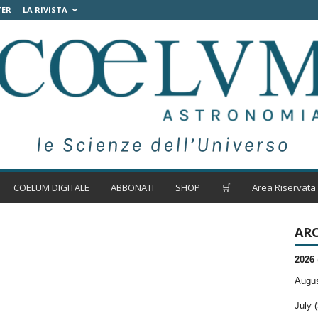
TER
LA RIVISTA
COELUM DIGITALE
ABBONATI
SHOP
🛒
Area Riservata
ARC
2026
Augus
July (