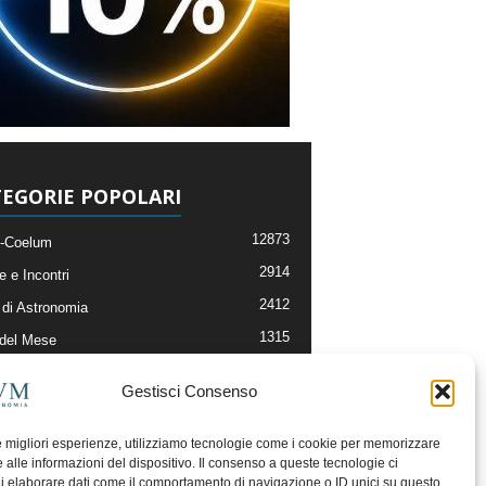
EGORIE POPOLARI
12873
-Coelum
2914
e e Incontri
2412
di Astronomia
1315
 del Mese
365
nomia, Astrofisica e Cosmologia
Gestisci Consenso
268
li e Risorse On-Line
193
og della Redazione
le migliori esperienze, utilizziamo tecnologie come i cookie per memorizzare
 alle informazioni del dispositivo. Il consenso a queste tecnologie ci
i elaborare dati come il comportamento di navigazione o ID unici su questo