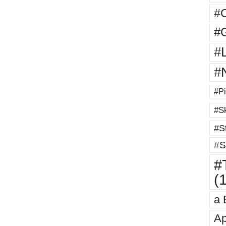
#
#G
#
#
#Pi
#Sk
#St
#S
#T
(
a 
Ap