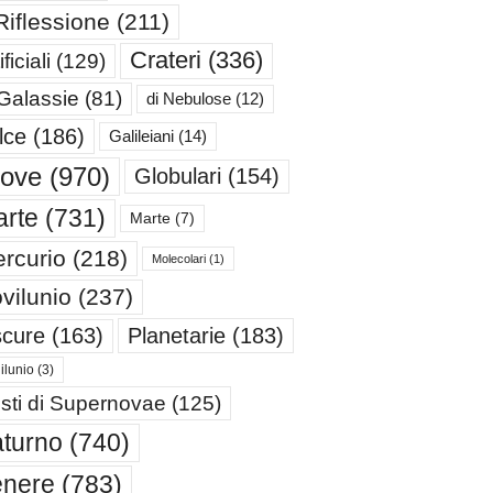
Riflessione
(211)
Crateri
(336)
ificiali
(129)
 Galassie
(81)
di Nebulose
(12)
lce
(186)
Galileiani
(14)
iove
(970)
Globulari
(154)
rte
(731)
Marte
(7)
rcurio
(218)
Molecolari
(1)
vilunio
(237)
cure
(163)
Planetarie
(183)
ilunio
(3)
sti di Supernovae
(125)
turno
(740)
enere
(783)