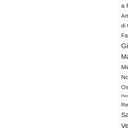
a 
Art
di
Fa
G
Ma
Me
No
Os
Plen
Re
Sa
V