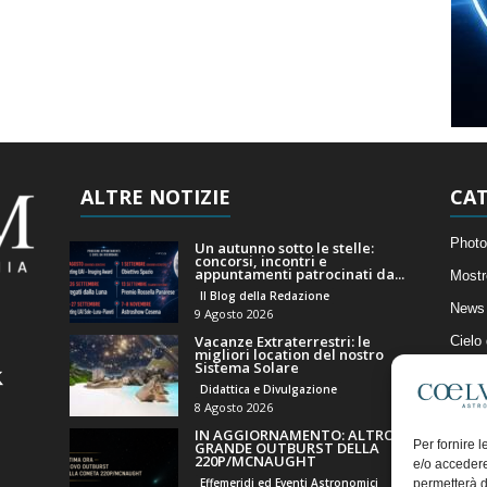
ALTRE NOTIZIE
CAT
Photo
Un autunno sotto le stelle:
concorsi, incontri e
appuntamenti patrocinati da...
Mostr
Il Blog della Redazione
News 
9 Agosto 2026
Vacanze Extraterrestri: le
Cielo
migliori location del nostro
Sistema Solare
Astro
Didattica e Divulgazione
Artico
8 Agosto 2026
IN AGGIORNAMENTO: ALTRO
Il Bl
Per fornire 
GRANDE OUTBURST DELLA
220P/MCNAUGHT
e/o accedere
Effemeridi ed Eventi Astronomici
permetterà d