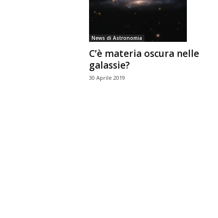
n
o
m
News di Astronomia
i
C’è materia oscura nelle
a
galassie?
30 Aprile 2019