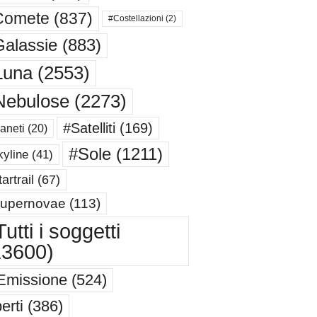
Comete
(837)
#Costellazioni
(2)
alassie
(883)
Luna
(2553)
Nebulose
(2273)
#Satelliti
(169)
aneti
(20)
#Sole
(1211)
yline
(41)
artrail
(67)
upernovae
(113)
utti i soggetti
13600)
Emissione
(524)
erti
(386)