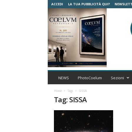
ACCEDI
LA TUA PUBBLICITÀ QUI?
NEWSLET
C
o
NEWS
PhotoCoelum
Sezioni
e
l
Home
Tags
SISSA
u
Tag: SISSA
m
A
s
t
r
o