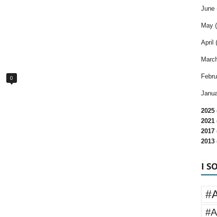
June 
May (
April 
March
Febru
0
Janua
2025 
2021 
2017 
2013 
I S
#
#A