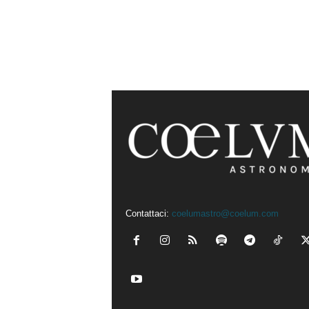
Contattaci:
coelumastro@coelum.com