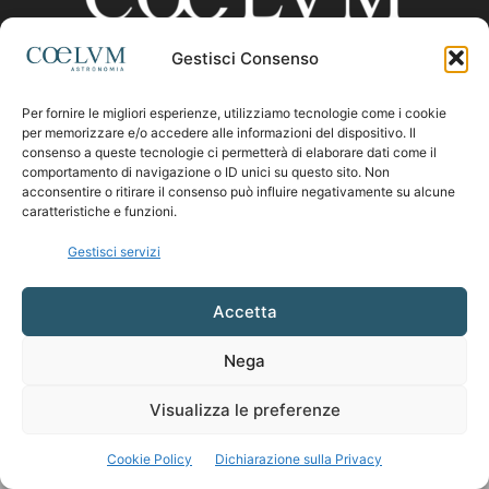
Gestisci Consenso
CHI SIAMO
Per fornire le migliori esperienze, utilizziamo tecnologie come i cookie
per memorizzare e/o accedere alle informazioni del dispositivo. Il
consenso a queste tecnologie ci permetterà di elaborare dati come il
comportamento di navigazione o ID unici su questo sito. Non
Contattaci:
coelumastro@coelum.com
acconsentire o ritirare il consenso può influire negativamente su alcune
caratteristiche e funzioni.
SEGUICI
Gestisci servizi
Accetta
Nega
Visualizza le preferenze
Cookie Policy
Dichiarazione sulla Privacy