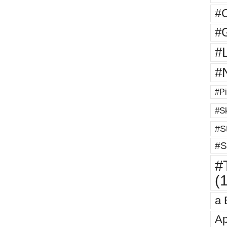
#
#G
#
#
#Pi
#Sk
#St
#S
#T
(
a 
Ap