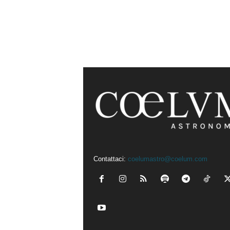
Contattaci:
coelumastro@coelum.com