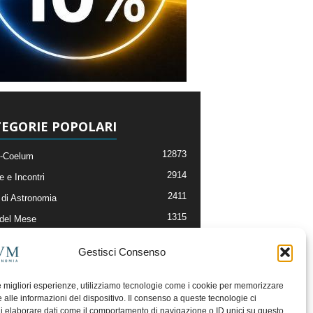
EGORIE POPOLARI
12873
-Coelum
2914
e e Incontri
2411
di Astronomia
1315
 del Mese
365
nomia, Astrofisica e Cosmologia
Gestisci Consenso
268
li e Risorse On-Line
192
og della Redazione
le migliori esperienze, utilizziamo tecnologie come i cookie per memorizzare
 alle informazioni del dispositivo. Il consenso a queste tecnologie ci
i elaborare dati come il comportamento di navigazione o ID unici su questo