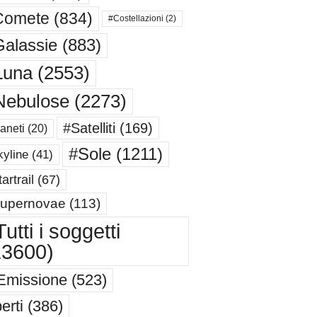
Comete
(834)
#Costellazioni
(2)
alassie
(883)
Luna
(2553)
Nebulose
(2273)
#Satelliti
(169)
aneti
(20)
#Sole
(1211)
yline
(41)
artrail
(67)
upernovae
(113)
utti i soggetti
13600)
Emissione
(523)
erti
(386)