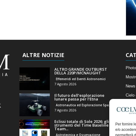
ALTRE NOTIZIE
CAT
Photo
ALTRO GRANDE OUTBURST
DELLA 220P/MCNAUGHT
Mostr
Effemeridi ed Eventi Astronomici
7 Agosto 2026
News 
Il futuro dell’esplorazione
Cielo
lunare passa per l’Etna
Astro
Astronautica ed Esplorazione Spaziale
7 Agosto 2026
Artico
Eclissi totale di Sole 2026: gli
Il Bl
Per fornire 
strumenti del Time Baseline
Team...
e/o accedere
Astrotecnica e Osservazione
permetterà d