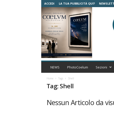
ACCEDI
LA TUA PUBBLICITÀ QUI?
NEWSLET
C
o
NEWS
PhotoCoelum
Sezioni
e
l
Home
Tags
Shell
u
Tag: Shell
m
A
s
Nessun Articolo da vis
t
r
o