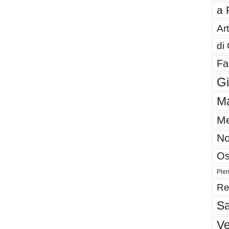
a 
Art
di
Fa
G
Ma
Me
No
Os
Plen
Re
Sa
V