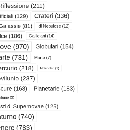
Riflessione
(211)
Crateri
(336)
ificiali
(129)
 Galassie
(81)
di Nebulose
(12)
lce
(186)
Galileiani
(14)
iove
(970)
Globulari
(154)
rte
(731)
Marte
(7)
rcurio
(218)
Molecolari
(1)
vilunio
(237)
cure
(163)
Planetarie
(183)
ilunio
(3)
sti di Supernovae
(125)
turno
(740)
enere
(783)