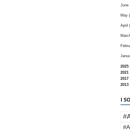
June 
May (
April 
March
Febru
Janua
2025 
2021 
2017 
2013 
I S
#
#A