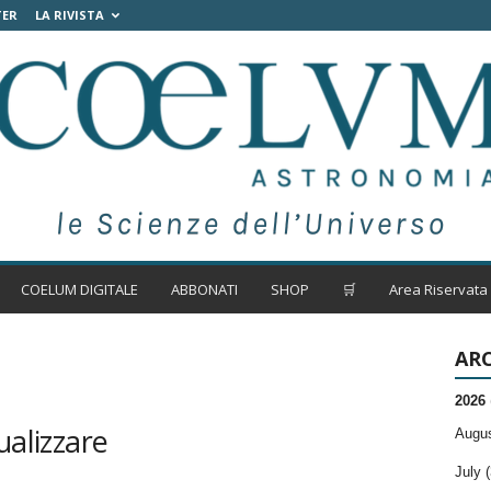
TER
LA RIVISTA
COELUM DIGITALE
ABBONATI
SHOP
🛒
Area Riservata
ARC
2026
ualizzare
Augus
July (