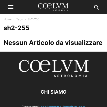
Home
Tags
Sh2-255
sh2-255
Nessun Articolo da visualizzare
CHI SIAMO
Contattaci:
coelumastro@coelum.com