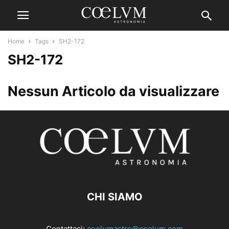
Home
Tags
SH2-172
SH2-172
Nessun Articolo da visualizzare
CHI SIAMO
Contattaci:
coelumastro@coelum.com