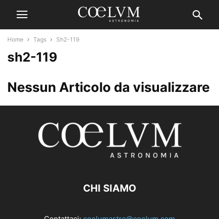
Home
Tags
Sh2-119
sh2-119
Nessun Articolo da visualizzare
CHI SIAMO
Contattaci:
coelumastro@coelum.com