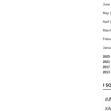
June 
May (
April 
March
Febru
Janua
2025 
2021 
2017 
2013 
I S
#
#A