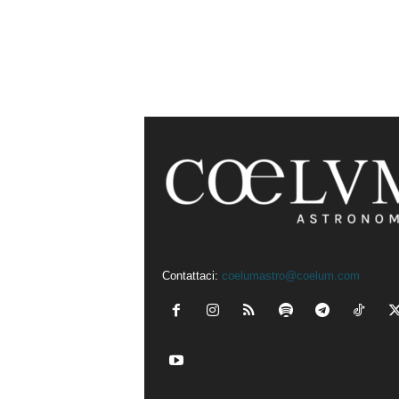
Contattaci:
coelumastro@coelum.com