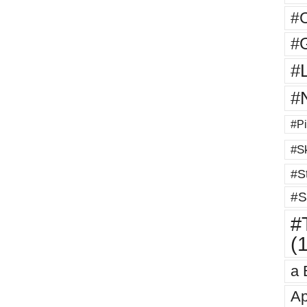
#
#G
#
#
#Pi
#Sk
#St
#S
#T
(
a 
Ap