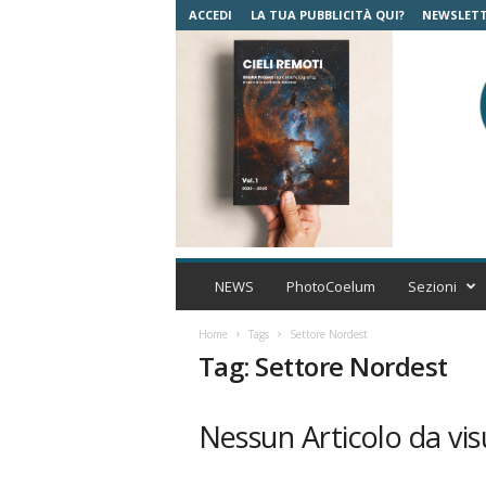
ACCEDI
LA TUA PUBBLICITÀ QUI?
NEWSLET
C
o
NEWS
PhotoCoelum
Sezioni
e
l
Home
Tags
Settore Nordest
u
Tag: Settore Nordest
m
A
s
Nessun Articolo da vis
t
r
o