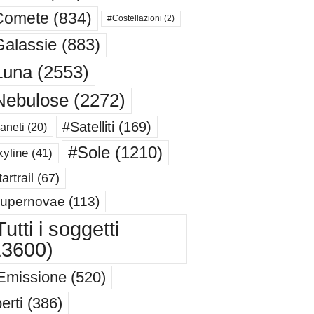
Comete
(834)
#Costellazioni
(2)
alassie
(883)
Luna
(2553)
Nebulose
(2272)
#Satelliti
(169)
aneti
(20)
#Sole
(1210)
yline
(41)
artrail
(67)
upernovae
(113)
utti i soggetti
13600)
Emissione
(520)
erti
(386)