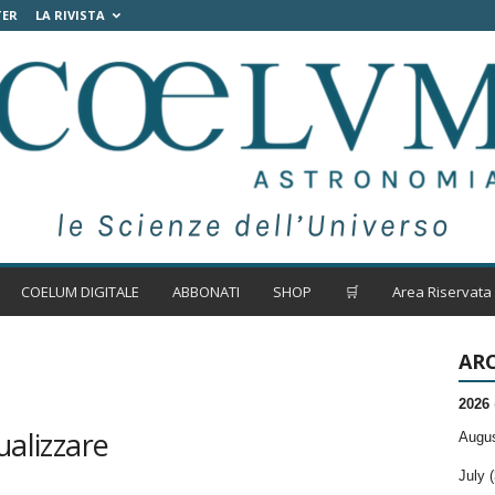
TER
LA RIVISTA
COELUM DIGITALE
ABBONATI
SHOP
🛒
Area Riservata
ARC
2026
ualizzare
Augus
July (