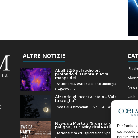
ALTRE NOTIZIE
CAT
Photo
Abell 2255 nel radio più
profondo di sempre: nuova
mappa del...
Mostr
Astronomia, Astrofisica e Cosmologia
News 
6 Agosto 2026
Alzando gli occhi al cielo – Vale
Cielo
la sveglia?
Astro
News di Astronomia
5 Agosto 2026
Artico
News da Marte #45: un mare di
Il Bl
Per fornire 
poligoni, Curiosity risale Valle...
e/o accedere
Astronautica ed Esplorazione Spaziale
permetterà d