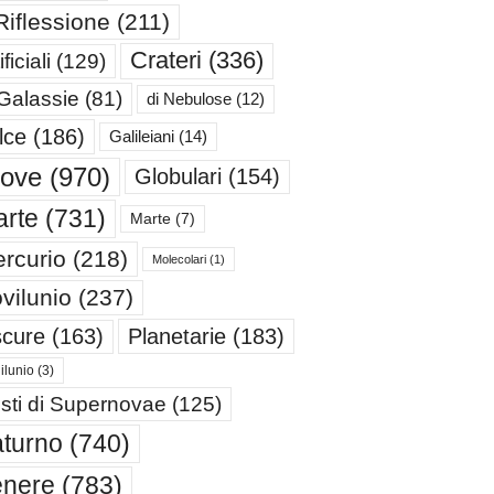
Riflessione
(211)
Crateri
(336)
ificiali
(129)
 Galassie
(81)
di Nebulose
(12)
lce
(186)
Galileiani
(14)
iove
(970)
Globulari
(154)
rte
(731)
Marte
(7)
rcurio
(218)
Molecolari
(1)
vilunio
(237)
cure
(163)
Planetarie
(183)
ilunio
(3)
sti di Supernovae
(125)
turno
(740)
enere
(783)