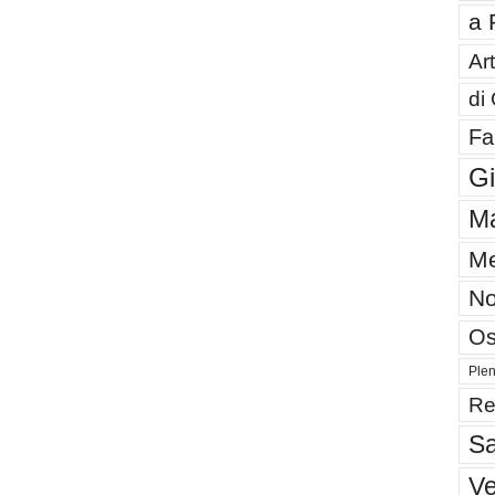
a 
Art
di
Fa
G
Ma
Me
No
Os
Plen
Re
Sa
V