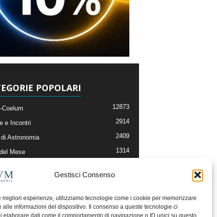
EGORIE POPOLARI
12873
-Coelum
2914
e e Incontri
2409
di Astronomia
1314
 del Mese
365
nomia, Astrofisica e Cosmologia
Gestisci Consenso
268
li e Risorse On-Line
192
og della Redazione
le migliori esperienze, utilizziamo tecnologie come i cookie per memorizzare
 alle informazioni del dispositivo. Il consenso a queste tecnologie ci
i elaborare dati come il comportamento di navigazione o ID unici su questo