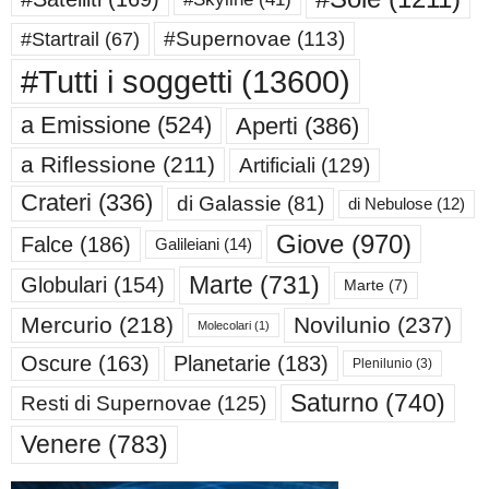
#Supernovae
(113)
#Startrail
(67)
#Tutti i soggetti
(13600)
a Emissione
(524)
Aperti
(386)
a Riflessione
(211)
Artificiali
(129)
Crateri
(336)
di Galassie
(81)
di Nebulose
(12)
Giove
(970)
Falce
(186)
Galileiani
(14)
Marte
(731)
Globulari
(154)
Marte
(7)
Mercurio
(218)
Novilunio
(237)
Molecolari
(1)
Oscure
(163)
Planetarie
(183)
Plenilunio
(3)
Saturno
(740)
Resti di Supernovae
(125)
Venere
(783)