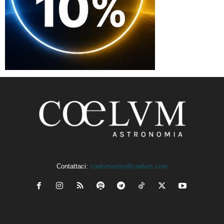
Contattaci:
coelumastro@coelum.com