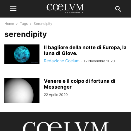
Home
Tags
Serendipity
serendipity
Il bagliore della notte di Europa, la
luna di Giove.
Redazione Coelum
-
12 Novembre 2020
Venere e il colpo di fortuna di
Messenger
22 Aprile 2020