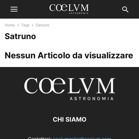
Home
Tags
Satruno
Satruno
Nessun Articolo da visualizzare
CHI SIAMO
Contattaci:
coelumastro@coelum.com