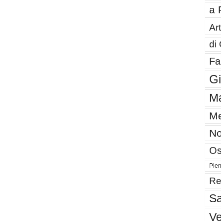
a 
Art
di
Fa
G
Ma
Me
No
Os
Plen
Re
Sa
V