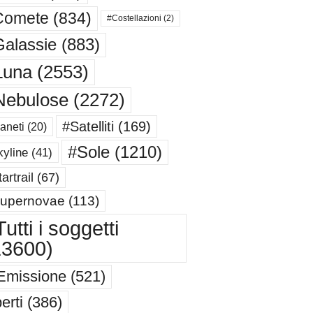
Comete
(834)
#Costellazioni
(2)
alassie
(883)
Luna
(2553)
Nebulose
(2272)
#Satelliti
(169)
aneti
(20)
#Sole
(1210)
yline
(41)
artrail
(67)
upernovae
(113)
utti i soggetti
13600)
Emissione
(521)
erti
(386)