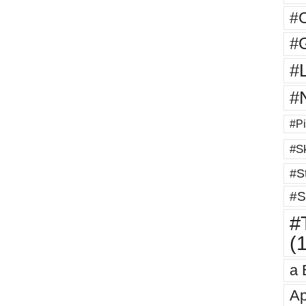
#
#G
#
#
#Pi
#Sk
#St
#S
#T
(
a 
Ap