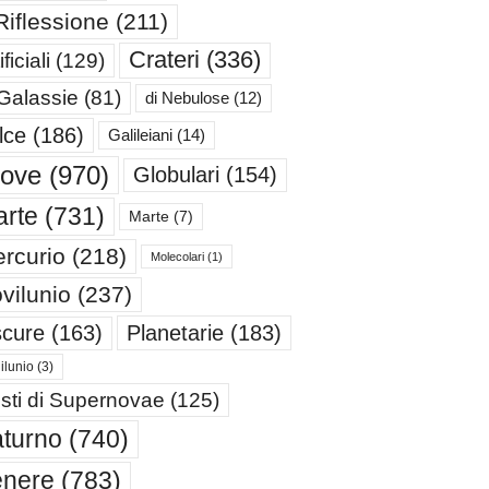
Riflessione
(211)
Crateri
(336)
ificiali
(129)
 Galassie
(81)
di Nebulose
(12)
lce
(186)
Galileiani
(14)
iove
(970)
Globulari
(154)
rte
(731)
Marte
(7)
rcurio
(218)
Molecolari
(1)
vilunio
(237)
cure
(163)
Planetarie
(183)
ilunio
(3)
sti di Supernovae
(125)
turno
(740)
enere
(783)