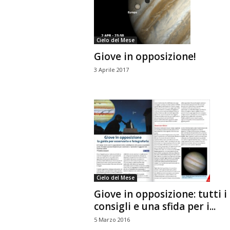
n
o
m
Cielo del Mese
i
Giove in opposizione!
a
3 Aprile 2017
Cielo del Mese
Giove in opposizione: tutti i
consigli e una sfida per i...
5 Marzo 2016