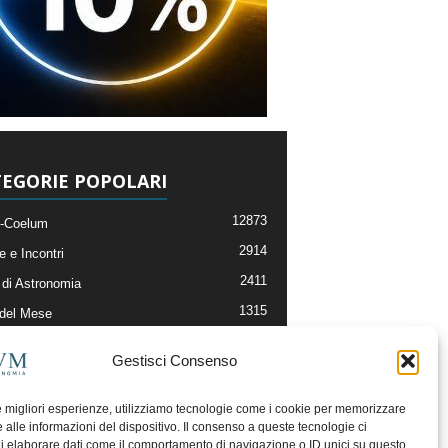
EGORIE POPOLARI
12873
-Coelum
2914
e e Incontri
2411
di Astronomia
1315
 del Mese
365
nomia, Astrofisica e Cosmologia
Gestisci Consenso
268
li e Risorse On-Line
192
og della Redazione
le migliori esperienze, utilizziamo tecnologie come i cookie per memorizzare
 alle informazioni del dispositivo. Il consenso a queste tecnologie ci
i elaborare dati come il comportamento di navigazione o ID unici su questo