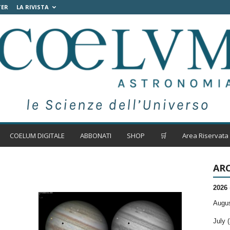
TER
LA RIVISTA
COELUM DIGITALE
ABBONATI
SHOP
🛒
Area Riservata
ARC
2026
Augus
July (