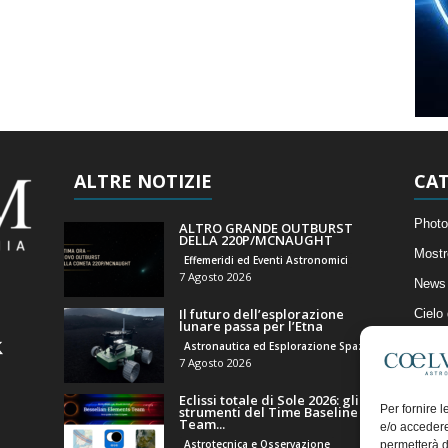
ALTRE NOTIZIE
CAT
Photo
ALTRO GRANDE OUTBURST
DELLA 220P/MCNAUGHT
Mostr
Effemeridi ed Eventi Astronomici
7 Agosto 2026
News 
Il futuro dell’esplorazione
Cielo
lunare passa per l’Etna
Astro
Astronautica ed Esplorazione Spaziale
7 Agosto 2026
Artico
Eclissi totale di Sole 2026: gli
Il Bl
Per fornire 
strumenti del Time Baseline
Team...
e/o accedere
Astrotecnica e Osservazione
permetterà d