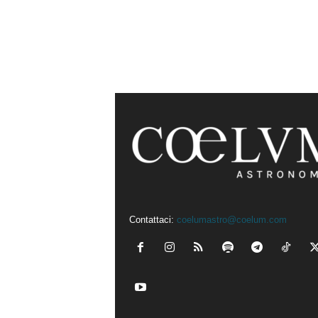
Contattaci:
coelumastro@coelum.com