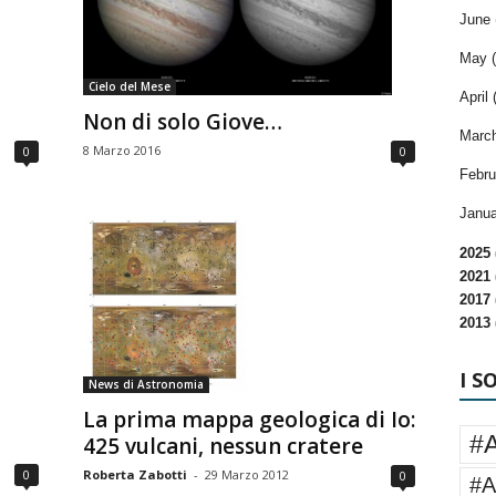
June 
May (
Cielo del Mese
April 
Non di solo Giove…
March
8 Marzo 2016
0
0
Febru
Janua
2025 
2021 
2017 
2013 
I S
News di Astronomia
La prima mappa geologica di Io:
#
425 vulcani, nessun cratere
Roberta Zabotti
-
29 Marzo 2012
0
0
#A