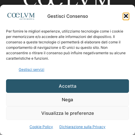
Gestisci Consenso
CHI SIAMO
Per fornire le migliori esperienze, utilizziamo tecnologie come i cookie
per memorizzare e/o accedere alle informazioni del dispositivo. Il
consenso a queste tecnologie ci permetterà di elaborare dati come il
comportamento di navigazione o ID unici su questo sito. Non
Contattaci:
coelumastro@coelum.com
acconsentire o ritirare il consenso può influire negativamente su alcune
caratteristiche e funzioni.
SEGUICI
Gestisci servizi
Accetta
Nega
Visualizza le preferenze
Cookie Policy
Dichiarazione sulla Privacy