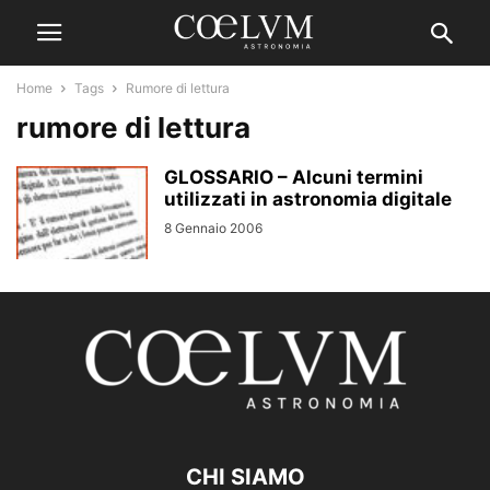
Home
Tags
Rumore di lettura
rumore di lettura
GLOSSARIO – Alcuni termini
utilizzati in astronomia digitale
8 Gennaio 2006
CHI SIAMO