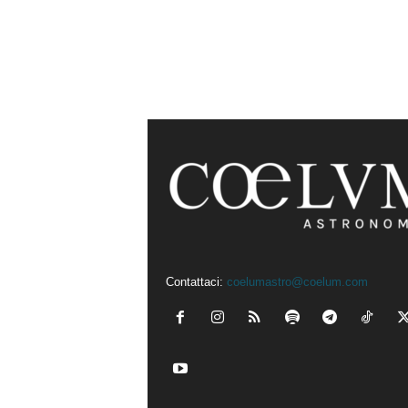
Contattaci:
coelumastro@coelum.com