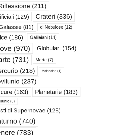
Riflessione
(211)
Crateri
(336)
ificiali
(129)
 Galassie
(81)
di Nebulose
(12)
lce
(186)
Galileiani
(14)
iove
(970)
Globulari
(154)
rte
(731)
Marte
(7)
rcurio
(218)
Molecolari
(1)
vilunio
(237)
cure
(163)
Planetarie
(183)
ilunio
(3)
sti di Supernovae
(125)
turno
(740)
enere
(783)