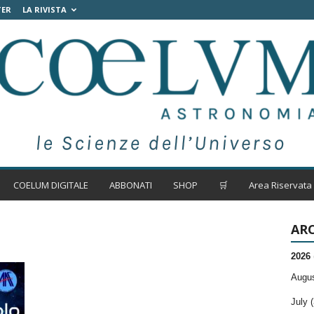
TER
LA RIVISTA
COELUM DIGITALE
ABBONATI
SHOP
🛒
Area Riservata
ARC
2026
Augus
July (