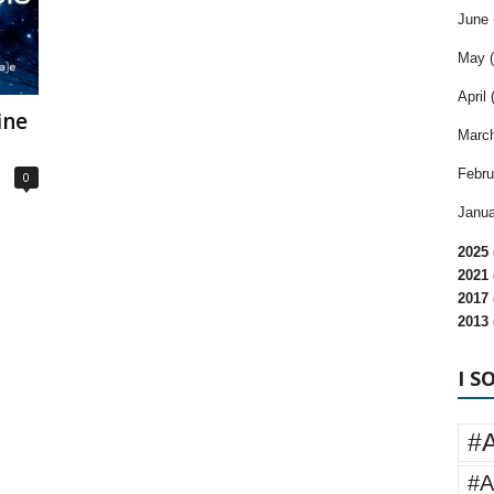
June 
May (
April 
ine
March
Febru
0
Janua
2025 
2021 
2017 
2013 
I S
#
#A