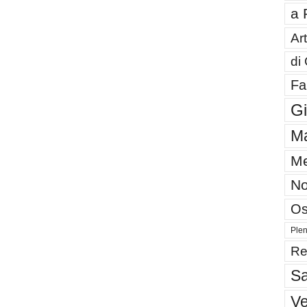
a 
Art
di
Fa
G
Ma
Me
No
Os
Plen
Re
Sa
V