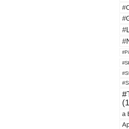
#
#G
#
#
#Pi
#Sk
#St
#S
#T
(
a 
Ap