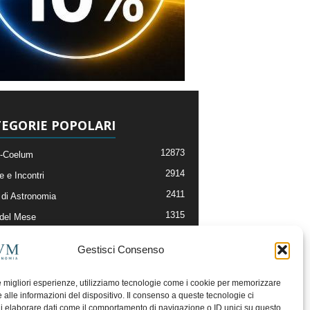
EGORIE POPOLARI
12873
-Coelum
2914
e e Incontri
2411
di Astronomia
1315
 del Mese
365
nomia, Astrofisica e Cosmologia
Gestisci Consenso
268
li e Risorse On-Line
192
og della Redazione
le migliori esperienze, utilizziamo tecnologie come i cookie per memorizzare
 alle informazioni del dispositivo. Il consenso a queste tecnologie ci
i elaborare dati come il comportamento di navigazione o ID unici su questo