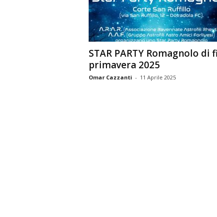
n
o
m
i
STAR PARTY Romagnolo di f
a
primavera 2025
Omar Cazzanti
-
11 Aprile 2025