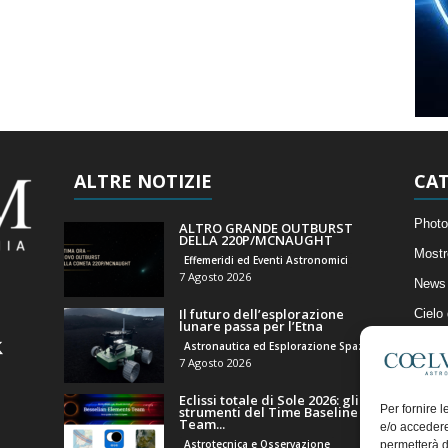
ALTRE NOTIZIE
CAT
Photo
ALTRO GRANDE OUTBURST
DELLA 220P/MCNAUGHT
Mostr
Effemeridi ed Eventi Astronomici
7 Agosto 2026
News 
Il futuro dell’esplorazione
Cielo
lunare passa per l’Etna
Astro
Astronautica ed Esplorazione Spaziale
7 Agosto 2026
Artico
Eclissi totale di Sole 2026: gli
Il Bl
Per fornire 
strumenti del Time Baseline
Team...
e/o accedere
Astrotecnica e Osservazione
permetterà d