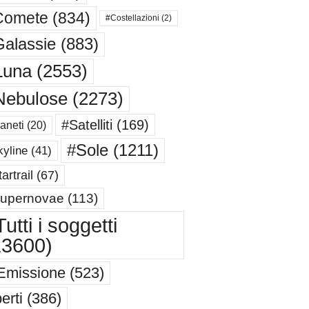
Comete
(834)
#Costellazioni
(2)
alassie
(883)
Luna
(2553)
Nebulose
(2273)
#Satelliti
(169)
aneti
(20)
#Sole
(1211)
yline
(41)
artrail
(67)
upernovae
(113)
utti i soggetti
13600)
Emissione
(523)
erti
(386)