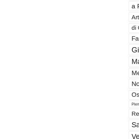
a 
Art
di
Fa
G
Ma
Me
No
Os
Plen
Re
Sa
V