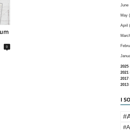
June 
May (
April 
lum
March
Febru
0
Janua
2025 
2021 
2017 
2013 
I S
#
#A