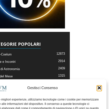
EGORIE POPOLARI
12873
-Coelum
2914
e e Incontri
2409
di Astronomia
1315
 del Mese
365
nomia, Astrofisica e Cosmologia
Gestisci Consenso
268
li e Risorse On-Line
192
og della Redazione
le migliori esperienze, utilizziamo tecnologie come i cookie per memorizzare
 alle informazioni del dispositivo. Il consenso a queste tecnologie ci
i elaborare dati come il comportamento di navigazione o ID unici su questo