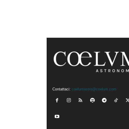
Contattaci:
coelumastro@coelum.com