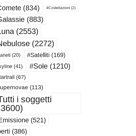
Comete
(834)
#Costellazioni
(2)
alassie
(883)
Luna
(2553)
Nebulose
(2272)
#Satelliti
(169)
aneti
(20)
#Sole
(1210)
yline
(41)
artrail
(67)
upernovae
(113)
utti i soggetti
13600)
Emissione
(521)
erti
(386)