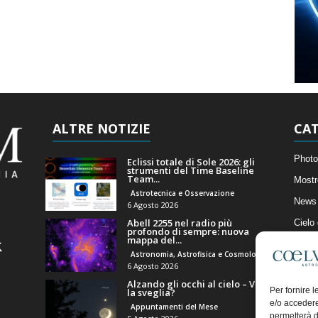
ALTRE NOTIZIE
CAT
Photo
Eclissi totale di Sole 2026: gli
strumenti del Time Baseline
Team...
Mostr
Astrotecnica e Osservazione
News 
6 Agosto 2026
Abell 2255 nel radio più
Cielo
profondo di sempre: nuova
mappa del...
Astro
Astronomia, Astrofisica e Cosmologia
Artico
6 Agosto 2026
Alzando gli occhi al cielo – Vale
Il Bl
Per fornire 
la sveglia?
e/o accedere
Appuntamenti del Mese
permetterà d