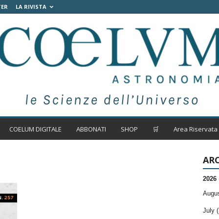
TER
LA RIVISTA
COELUM DIGITALE
ABBONATI
SHOP
🛒
Area Riservata
ARC
2026
Augus
July (