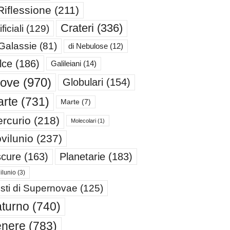
Riflessione
(211)
Crateri
(336)
ificiali
(129)
 Galassie
(81)
di Nebulose
(12)
lce
(186)
Galileiani
(14)
iove
(970)
Globulari
(154)
rte
(731)
Marte
(7)
rcurio
(218)
Molecolari
(1)
vilunio
(237)
cure
(163)
Planetarie
(183)
ilunio
(3)
sti di Supernovae
(125)
turno
(740)
enere
(783)