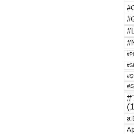
#
#G
#
#
#Pi
#Sk
#St
#S
#T
(
a 
Ap