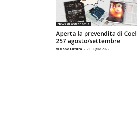
n
o
m
News di Astronomia
i
Aperta la prevendita di Coe
a
257 agosto/settembre
Visione Futuro
-
21 Luglio 2022