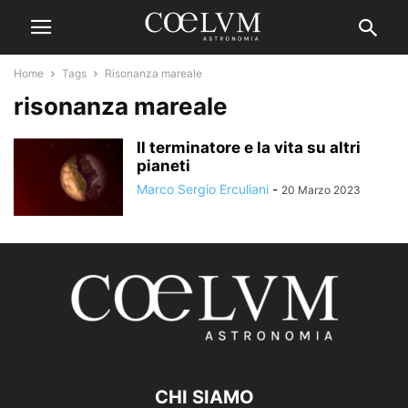
Home
Tags
Risonanza mareale
risonanza mareale
Il terminatore e la vita su altri
pianeti
Marco Sergio Erculiani
-
20 Marzo 2023
CHI SIAMO