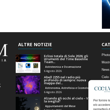
ALTRE NOTIZIE
CAT
Photo
Eclissi totale di Sole 2026: gli
strumenti del Time Baseline
Team...
Mostr
Astrotecnica e Osservazione
News 
6 Agosto 2026
Abell 2255 nel radio più
Cielo
profondo di sempre: nuova
mappa del...
Astro
Astronomia, Astrofisica e Cosmologia
Artico
6 Agosto 2026
Alzando gli occhi al cielo – Vale
Il Bl
Per fornire 
la sveglia?
e/o accedere
Appuntamenti del Mese
permetterà d