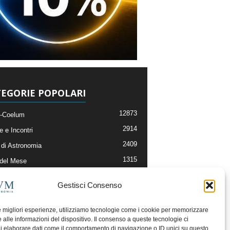
EGORIE POPOLARI
12873
-Coelum
2914
e e Incontri
2409
di Astronomia
1315
 del Mese
365
nomia, Astrofisica e Cosmologia
Gestisci Consenso
268
li e Risorse On-Line
192
og della Redazione
le migliori esperienze, utilizziamo tecnologie come i cookie per memorizzare
 alle informazioni del dispositivo. Il consenso a queste tecnologie ci
i elaborare dati come il comportamento di navigazione o ID unici su questo