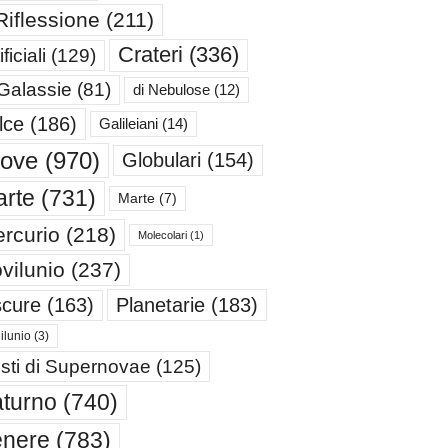
Riflessione
(211)
Crateri
(336)
ificiali
(129)
 Galassie
(81)
di Nebulose
(12)
lce
(186)
Galileiani
(14)
iove
(970)
Globulari
(154)
rte
(731)
Marte
(7)
rcurio
(218)
Molecolari
(1)
vilunio
(237)
cure
(163)
Planetarie
(183)
ilunio
(3)
sti di Supernovae
(125)
turno
(740)
enere
(783)