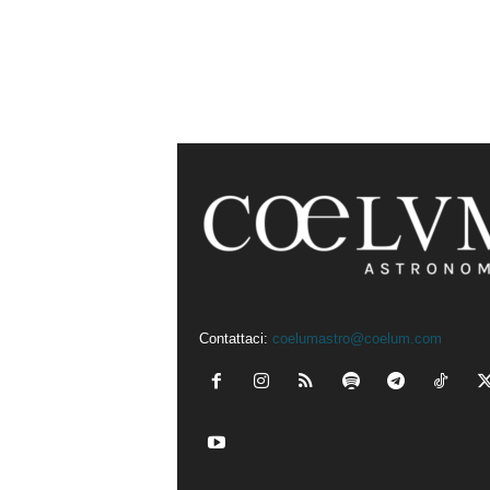
Contattaci:
coelumastro@coelum.com