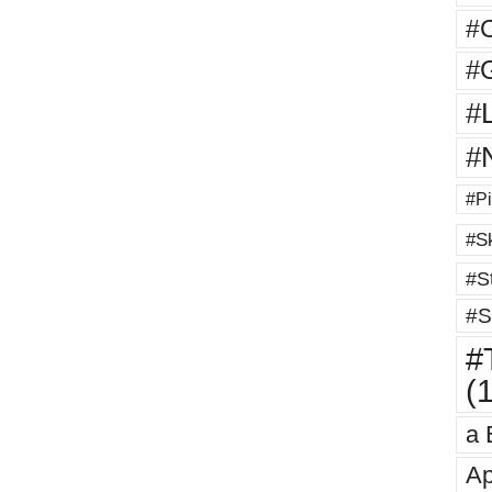
#
#G
#
#
#Pi
#Sk
#St
#S
#T
(
a 
Ap