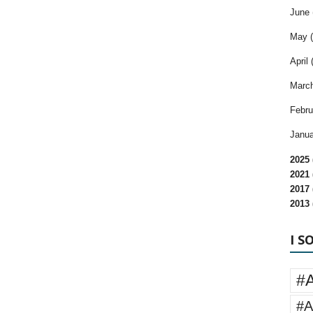
June 
May (
April 
March
Febru
Janua
2025 
2021 
2017 
2013 
I S
#
#A