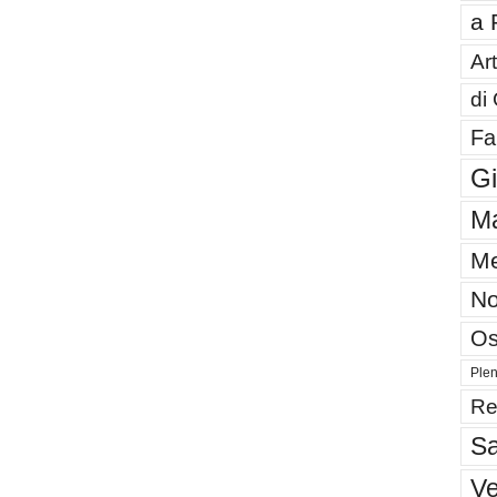
a 
Art
di
Fa
G
Ma
Me
No
Os
Plen
Re
Sa
V