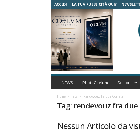
ACCEDI
LA TUA PUBBLICITÀ QUI?
NEWSLET
C
o
NEWS
PhotoCoelum
Sezioni
e
l
Home
Tags
Rendevouz fra due Comete
u
Tag: rendevouz fra du
m
A
s
Nessun Articolo da vis
t
r
o