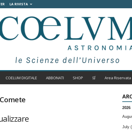
TER
LA RIVISTA
COELUM DIGITALE
ABBONATI
SHOP
🛒
Area Riservata
ARC
e Comete
2026
ualizzare
Augus
July (