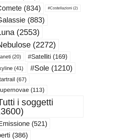
Comete
(834)
#Costellazioni
(2)
alassie
(883)
Luna
(2553)
Nebulose
(2272)
#Satelliti
(169)
aneti
(20)
#Sole
(1210)
yline
(41)
artrail
(67)
upernovae
(113)
utti i soggetti
13600)
Emissione
(521)
erti
(386)