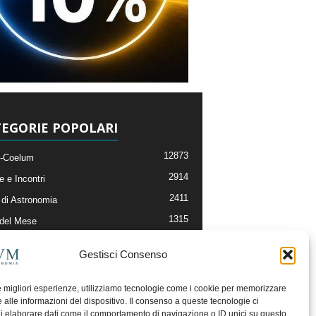
EGORIE POPOLARI
12873
-Coelum
2914
e e Incontri
2411
di Astronomia
1315
 del Mese
365
nomia, Astrofisica e Cosmologia
Gestisci Consenso
268
li e Risorse On-Line
192
og della Redazione
le migliori esperienze, utilizziamo tecnologie come i cookie per memorizzare
 alle informazioni del dispositivo. Il consenso a queste tecnologie ci
i elaborare dati come il comportamento di navigazione o ID unici su questo