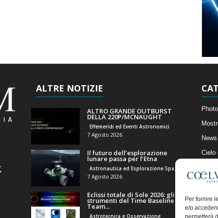
ALTRE NOTIZIE
CAT
Photo
ALTRO GRANDE OUTBURST
DELLA 220P/MCNAUGHT
Mostr
Effemeridi ed Eventi Astronomici
7 Agosto 2026
News 
Il futuro dell’esplorazione
Cielo
lunare passa per l’Etna
Astro
Astronautica ed Esplorazione Spaziale
7 Agosto 2026
Artico
Eclissi totale di Sole 2026: gli
Il Bl
Per fornire 
strumenti del Time Baseline
Team...
e/o accedere
Astrotecnica e Osservazione
permetterà d