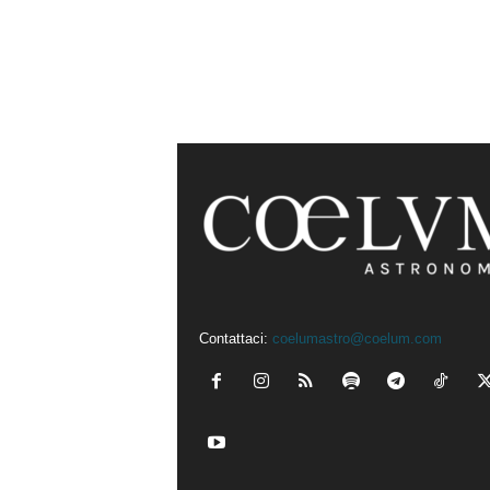
Contattaci:
coelumastro@coelum.com