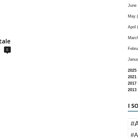
June 
May (
April 
March
tale
Febru
0
Janua
2025 
2021 
2017 
2013 
I S
#
#A