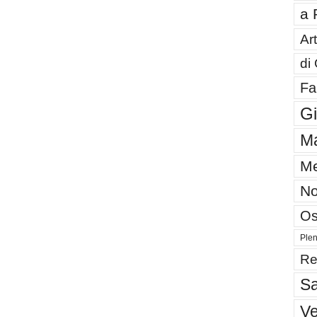
a 
Art
di
Fa
G
Ma
Me
No
Os
Plen
Re
Sa
V