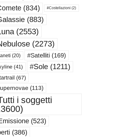
Comete
(834)
#Costellazioni
(2)
alassie
(883)
Luna
(2553)
Nebulose
(2273)
#Satelliti
(169)
aneti
(20)
#Sole
(1211)
yline
(41)
artrail
(67)
upernovae
(113)
utti i soggetti
13600)
Emissione
(523)
erti
(386)