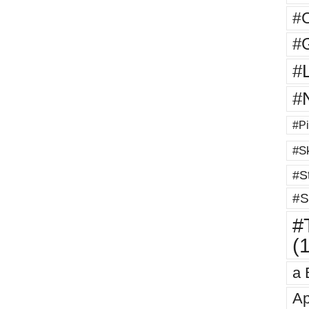
#
#G
#
#
#Pi
#Sk
#St
#S
#T
(
a 
Ap