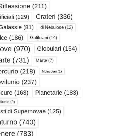
Riflessione
(211)
Crateri
(336)
ificiali
(129)
 Galassie
(81)
di Nebulose
(12)
lce
(186)
Galileiani
(14)
iove
(970)
Globulari
(154)
rte
(731)
Marte
(7)
rcurio
(218)
Molecolari
(1)
vilunio
(237)
cure
(163)
Planetarie
(183)
ilunio
(3)
sti di Supernovae
(125)
turno
(740)
enere
(783)