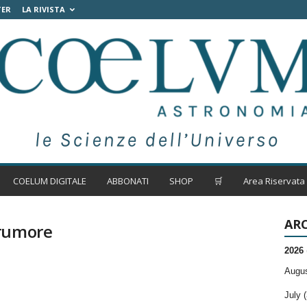
TER
LA RIVISTA
COELUM DIGITALE
ABBONATI
SHOP
🛒
Area Riservata
ARC
/rumore
2026
Augus
July (