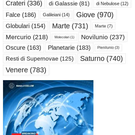
Crateri
(336)
di Galassie
(81)
di Nebulose
(12)
Giove
(970)
Falce
(186)
Galileiani
(14)
Marte
(731)
Globulari
(154)
Marte
(7)
Mercurio
(218)
Novilunio
(237)
Molecolari
(1)
Oscure
(163)
Planetarie
(183)
Plenilunio
(3)
Saturno
(740)
Resti di Supernovae
(125)
Venere
(783)