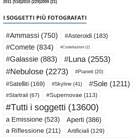
2011 (518)
2010 (229)
2009 (21)
I SOGGETTI PIÙ FOTOGRAFATI
#Ammassi
(750)
#Asteroidi
(183)
#Comete
(834)
#Costellazioni
(2)
#Luna
(2553)
#Galassie
(883)
#Nebulose
(2273)
#Pianeti
(20)
#Sole
(1211)
#Satelliti
(169)
#Skyline
(41)
#Supernovae
(113)
#Startrail
(67)
#Tutti i soggetti
(13600)
a Emissione
(523)
Aperti
(386)
a Riflessione
(211)
Artificiali
(129)