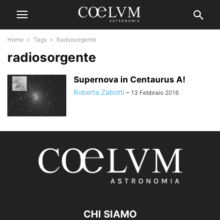
Home
Tags
Radiosorgente
radiosorgente
Supernova in Centaurus A!
Roberta Zabotti
-
13 Febbraio 2016
CHI SIAMO