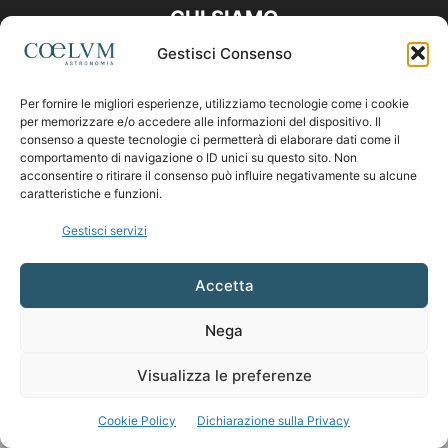
CHI SIAMO
Gestisci Consenso
Contattaci:
coelumastro@coelum.com
Per fornire le migliori esperienze, utilizziamo tecnologie come i cookie
per memorizzare e/o accedere alle informazioni del dispositivo. Il
SEGUICI
consenso a queste tecnologie ci permetterà di elaborare dati come il
comportamento di navigazione o ID unici su questo sito. Non
acconsentire o ritirare il consenso può influire negativamente su alcune
caratteristiche e funzioni.
Gestisci servizi
Accetta
Nega
Visualizza le preferenze
Cookie Policy
Dichiarazione sulla Privacy