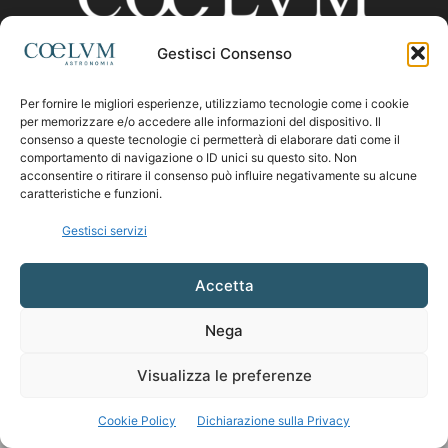
Gestisci Consenso
CHI SIAMO
Per fornire le migliori esperienze, utilizziamo tecnologie come i cookie
per memorizzare e/o accedere alle informazioni del dispositivo. Il
consenso a queste tecnologie ci permetterà di elaborare dati come il
comportamento di navigazione o ID unici su questo sito. Non
Contattaci:
coelumastro@coelum.com
acconsentire o ritirare il consenso può influire negativamente su alcune
caratteristiche e funzioni.
SEGUICI
Gestisci servizi
Accetta
Nega
Visualizza le preferenze
Cookie Policy
Dichiarazione sulla Privacy