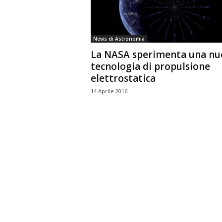
n
o
m
News di Astronomia
i
La NASA sperimenta una nu
a
tecnologia di propulsione
elettrostatica
14 Aprile 2016