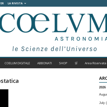
TER
LA RIVISTA
COELUM DIGITALE
ABBONATI
SHOP
🛒
Area Riservata
ARC
ostatica
2026
Augus
July (