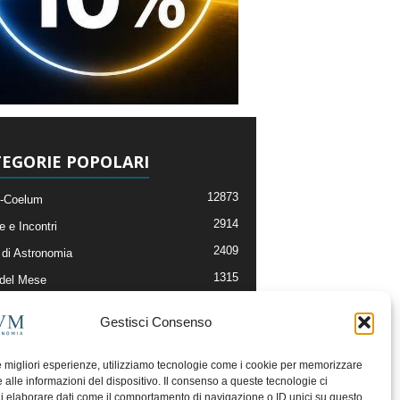
EGORIE POPOLARI
12873
-Coelum
2914
e e Incontri
2409
di Astronomia
1315
 del Mese
365
nomia, Astrofisica e Cosmologia
Gestisci Consenso
268
li e Risorse On-Line
192
og della Redazione
le migliori esperienze, utilizziamo tecnologie come i cookie per memorizzare
 alle informazioni del dispositivo. Il consenso a queste tecnologie ci
i elaborare dati come il comportamento di navigazione o ID unici su questo