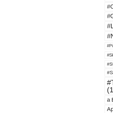
#
#G
#
#
#Pi
#Sk
#St
#S
#T
(
a 
Ap