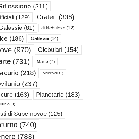
Riflessione
(211)
Crateri
(336)
ificiali
(129)
 Galassie
(81)
di Nebulose
(12)
lce
(186)
Galileiani
(14)
iove
(970)
Globulari
(154)
rte
(731)
Marte
(7)
rcurio
(218)
Molecolari
(1)
vilunio
(237)
cure
(163)
Planetarie
(183)
ilunio
(3)
sti di Supernovae
(125)
turno
(740)
enere
(783)