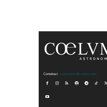
Contattaci:
coelumastro@coelum.com