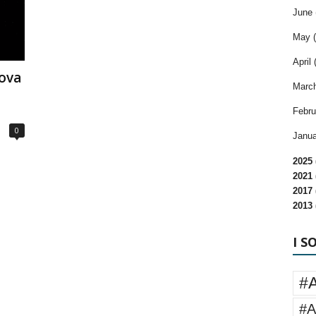
June 
May (
April 
ova
March
Febru
0
Janua
2025 
2021 
2017 
2013 
I S
#
#A