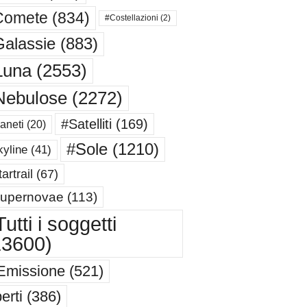
Comete
(834)
#Costellazioni
(2)
alassie
(883)
Luna
(2553)
Nebulose
(2272)
#Satelliti
(169)
aneti
(20)
#Sole
(1210)
yline
(41)
artrail
(67)
upernovae
(113)
utti i soggetti
13600)
Emissione
(521)
erti
(386)