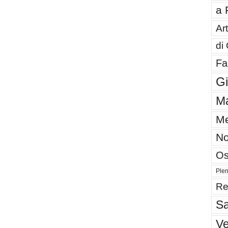
a 
Art
di
Fa
G
Ma
Me
No
Os
Plen
Re
Sa
V