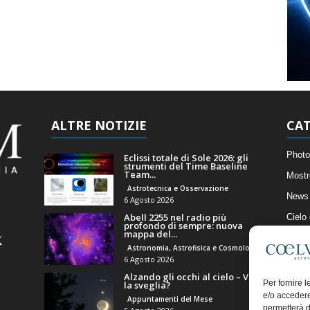
ALTRE NOTIZIE
CAT
Photo
Eclissi totale di Sole 2026: gli
strumenti del Time Baseline
Team...
Mostr
Astrotecnica e Osservazione
News 
6 Agosto 2026
Abell 2255 nel radio più
Cielo
profondo di sempre: nuova
mappa del...
Astro
Astronomia, Astrofisica e Cosmologia
Artico
6 Agosto 2026
Alzando gli occhi al cielo – Vale
Il Bl
Per fornire 
la sveglia?
e/o accedere
Appuntamenti del Mese
permetterà d