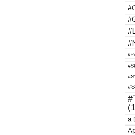
#
#G
#
#
#Pi
#Sk
#St
#S
#T
(
a 
Ap