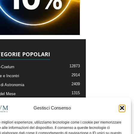
EGORIE POPOLARI
12873
-Coelum
2914
e e Incontri
2409
di Astronomia
1315
 del Mese
365
nomia, Astrofisica e Cosmologia
Gestisci Consenso
268
li e Risorse On-Line
192
og della Redazione
le migliori esperienze, utilizziamo tecnologie come i cookie per memorizzare
 alle informazioni del dispositivo. Il consenso a queste tecnologie ci
i elaborare dati come il comportamento di navigazione o ID unici su questo