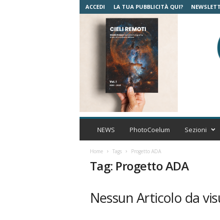
ACCEDI
LA TUA PUBBLICITÀ QUI?
NEWSLET
C
o
NEWS
PhotoCoelum
Sezioni
e
l
Home
Tags
Progetto ADA
u
Tag: Progetto ADA
m
A
s
Nessun Articolo da vis
t
r
o