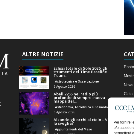
ALTRE NOTIZIE
CAT
Photo
Eclissi totale di Sole 2026: gli
strumenti del Time Baseline
Team...
Mostr
Astrotecnica e Osservazione
News 
6 Agosto 2026
Abell 2255 nel radio più
Cielo
profondo di sempre: nuova
mappa del...
Astro
Astronomia, Astrofisica e Cosmologia
Artico
6 Agosto 2026
Alzando gli occhi al cielo – Vale
Il Bl
Per fornire 
la sveglia?
e/o accedere
Appuntamenti del Mese
permetterà d