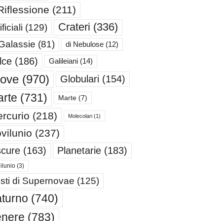
Riflessione
(211)
Crateri
(336)
ificiali
(129)
 Galassie
(81)
di Nebulose
(12)
lce
(186)
Galileiani
(14)
iove
(970)
Globulari
(154)
rte
(731)
Marte
(7)
rcurio
(218)
Molecolari
(1)
vilunio
(237)
cure
(163)
Planetarie
(183)
ilunio
(3)
sti di Supernovae
(125)
turno
(740)
enere
(783)