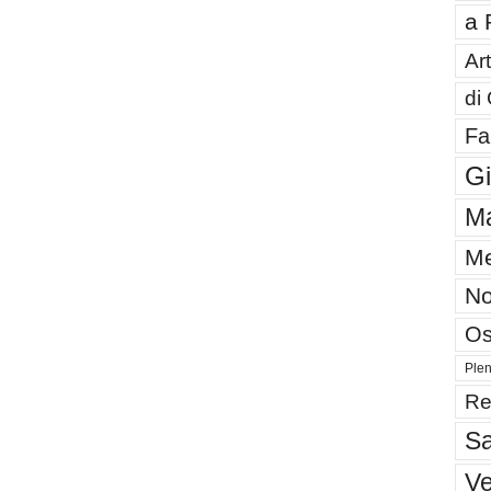
a 
Art
di
Fa
G
Ma
Me
No
Os
Plen
Re
Sa
V