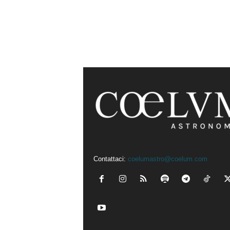
Contattaci:
coelumastro@coelum.com