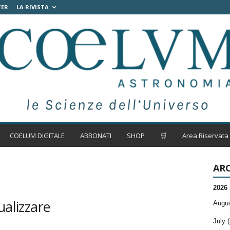
TER
LA RIVISTA
COELUM DIGITALE
ABBONATI
SHOP
🛒
Area Riservata
ARC
2026
ualizzare
Augus
July (