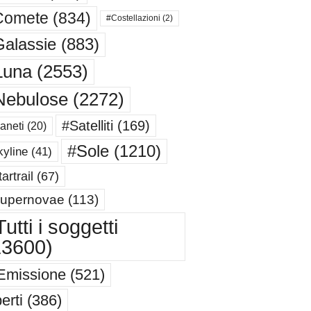
Comete
(834)
#Costellazioni
(2)
alassie
(883)
Luna
(2553)
Nebulose
(2272)
#Satelliti
(169)
aneti
(20)
#Sole
(1210)
yline
(41)
artrail
(67)
upernovae
(113)
utti i soggetti
13600)
Emissione
(521)
erti
(386)