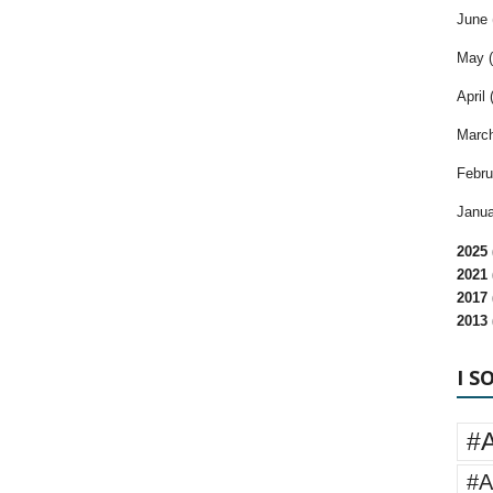
June 
May (
April 
March
Febru
Janua
2025 
2021 
2017 
2013 
I S
#
#A