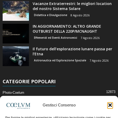
Vacanze Extraterrestri: le migliori location
del nostro Sistema Solare
Didattica e Divulgazione
8 Agosto 2026
IN AGGIORNAMENTO: ALTRO GRANDE
OUTBURST DELLA 220P/MCNAUGHT
Effemeridi ed Eventi Astronomici
7 Agosto 2026
Il futuro dell’esplorazione lunare passa per
l’Etna
Astronautica ed Esplorazione Spaziale
7 Agosto 2026
CATEGORIE POPOLARI
12873
Photo-Coelum
2914
Mostre e Incontri
Gestisci Consenso
2412
News di Astronomia
1315
Cielo del Mese
Per fornire le migliori esperienze, utilizziamo tecnologie come i cookie per