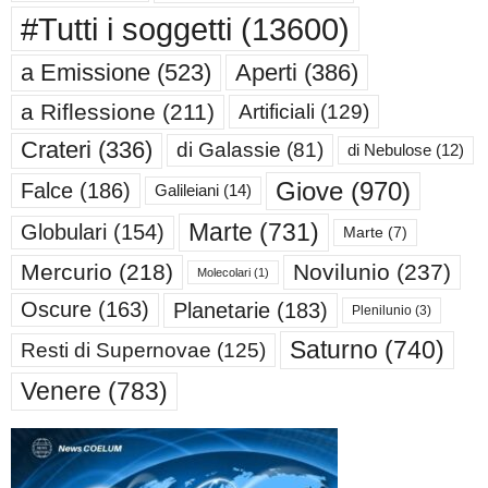
#Tutti i soggetti
(13600)
a Emissione
(523)
Aperti
(386)
a Riflessione
(211)
Artificiali
(129)
Crateri
(336)
di Galassie
(81)
di Nebulose
(12)
Giove
(970)
Falce
(186)
Galileiani
(14)
Marte
(731)
Globulari
(154)
Marte
(7)
Mercurio
(218)
Novilunio
(237)
Molecolari
(1)
Oscure
(163)
Planetarie
(183)
Plenilunio
(3)
Saturno
(740)
Resti di Supernovae
(125)
Venere
(783)