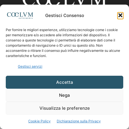
Gestisci Consenso
CHI SIAMO
Per fornire le migliori esperienze, utilizziamo tecnologie come i cookie
per memorizzare e/o accedere alle informazioni del dispositivo. Il
consenso a queste tecnologie ci permetterà di elaborare dati come il
comportamento di navigazione o ID unici su questo sito. Non
Contattaci:
coelumastro@coelum.com
acconsentire o ritirare il consenso può influire negativamente su alcune
caratteristiche e funzioni.
SEGUICI
Gestisci servizi
Accetta
Nega
Visualizza le preferenze
Cookie Policy
Dichiarazione sulla Privacy