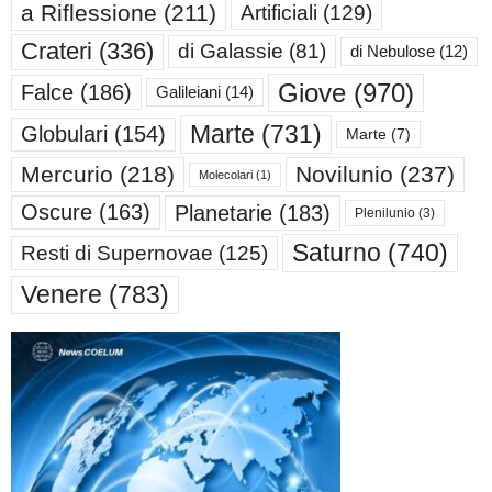
a Riflessione
(211)
Artificiali
(129)
Crateri
(336)
di Galassie
(81)
di Nebulose
(12)
Giove
(970)
Falce
(186)
Galileiani
(14)
Marte
(731)
Globulari
(154)
Marte
(7)
Mercurio
(218)
Novilunio
(237)
Molecolari
(1)
Oscure
(163)
Planetarie
(183)
Plenilunio
(3)
Saturno
(740)
Resti di Supernovae
(125)
Venere
(783)