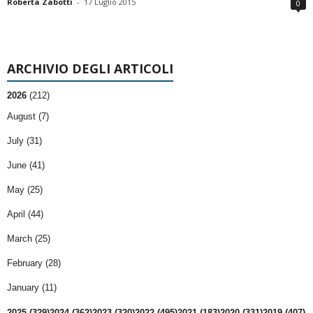
Roberta Zabotti
-
17 Luglio 2015
0
ARCHIVIO DEGLI ARTICOLI
2026
(212)
August (7)
July (31)
June (41)
May (25)
April (44)
March (25)
February (28)
January (11)
2025 (329)
2024 (362)
2023 (320)
2022 (495)
2021 (183)
2020 (331)
2019 (407)