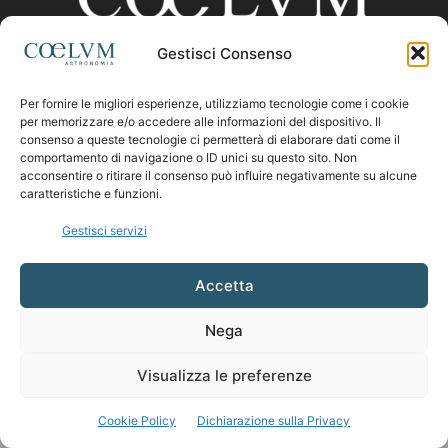
Gestisci Consenso
CHI SIAMO
Per fornire le migliori esperienze, utilizziamo tecnologie come i cookie
per memorizzare e/o accedere alle informazioni del dispositivo. Il
consenso a queste tecnologie ci permetterà di elaborare dati come il
comportamento di navigazione o ID unici su questo sito. Non
Contattaci:
coelumastro@coelum.com
acconsentire o ritirare il consenso può influire negativamente su alcune
caratteristiche e funzioni.
SEGUICI
Gestisci servizi
Accetta
Nega
Visualizza le preferenze
Cookie Policy
Dichiarazione sulla Privacy