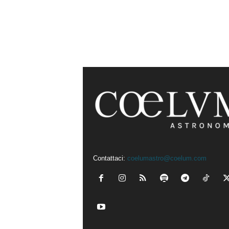
Contattaci:
coelumastro@coelum.com