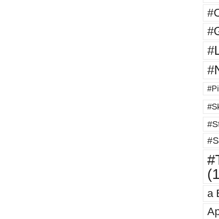
#
#G
#
#
#Pi
#Sk
#St
#S
#T
(
a 
Ap