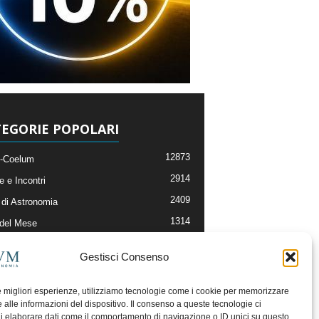
EGORIE POPOLARI
12873
-Coelum
2914
e e Incontri
2409
di Astronomia
1314
 del Mese
365
nomia, Astrofisica e Cosmologia
Gestisci Consenso
268
li e Risorse On-Line
192
og della Redazione
le migliori esperienze, utilizziamo tecnologie come i cookie per memorizzare
 alle informazioni del dispositivo. Il consenso a queste tecnologie ci
i elaborare dati come il comportamento di navigazione o ID unici su questo