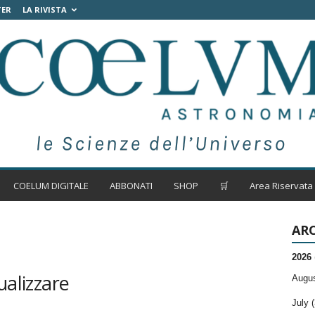
TER
LA RIVISTA
COELUM DIGITALE
ABBONATI
SHOP
🛒
Area Riservata
ARC
2026
ualizzare
Augus
July (