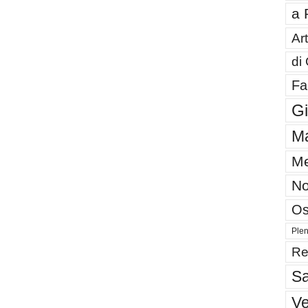
a 
Art
di
Fa
G
Ma
Me
No
Os
Plen
Re
Sa
V