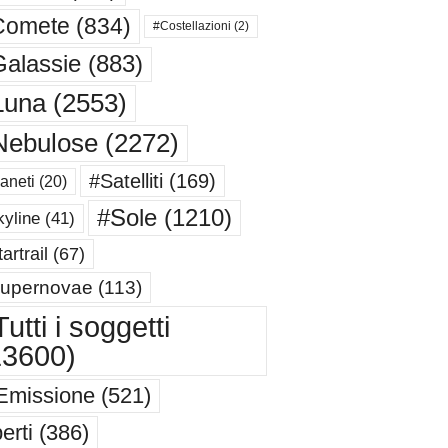
Comete
(834)
#Costellazioni
(2)
alassie
(883)
Luna
(2553)
Nebulose
(2272)
#Satelliti
(169)
aneti
(20)
#Sole
(1210)
yline
(41)
artrail
(67)
upernovae
(113)
utti i soggetti
13600)
Emissione
(521)
erti
(386)