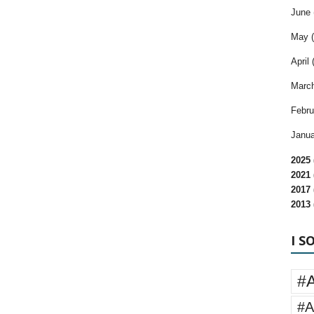
June 
May (
April 
March
Febru
Janua
2025 
2021 
2017 
2013 
I S
#
#A