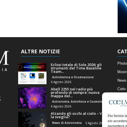
ALTRE NOTIZIE
CAT
Photo
Eclissi totale di Sole 2026: gli
strumenti del Time Baseline
Team...
Mostr
Astrotecnica e Osservazione
News 
6 Agosto 2026
Abell 2255 nel radio più
Cielo
profondo di sempre: nuova
mappa del...
Astro
Astronomia, Astrofisica e Cosmologia
Artico
6 Agosto 2026
Alzando gli occhi al cielo – Vale
Il Bl
Per fornire 
la sveglia?
e/o accedere
News di Astronomia
5 Agosto 2026
permetterà d