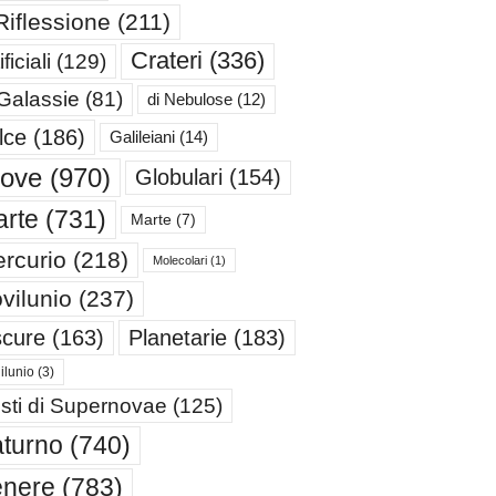
Riflessione
(211)
Crateri
(336)
ificiali
(129)
 Galassie
(81)
di Nebulose
(12)
lce
(186)
Galileiani
(14)
iove
(970)
Globulari
(154)
rte
(731)
Marte
(7)
rcurio
(218)
Molecolari
(1)
vilunio
(237)
cure
(163)
Planetarie
(183)
ilunio
(3)
sti di Supernovae
(125)
turno
(740)
enere
(783)