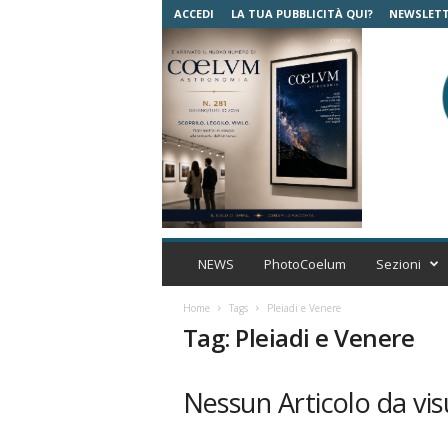
ACCEDI
LA TUA PUBBLICITÀ QUI?
NEWSLET
C
o
NEWS
PhotoCoelum
Sezioni
e
l
Home
Tags
Pleiadi e Venere
u
Tag: Pleiadi e Venere
m
A
s
Nessun Articolo da vis
t
r
o