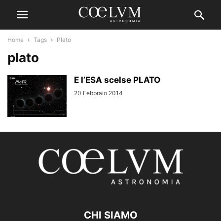
Home
Tags
Plato
plato
E l’ESA scelse PLATO
20 Febbraio 2014
CHI SIAMO