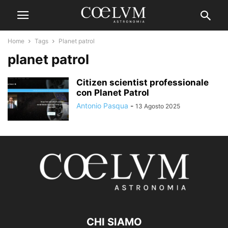
Home
Tags
Planet patrol
planet patrol
Citizen scientist professionale
con Planet Patrol
Antonio Pasqua
-
13 Agosto 2025
CHI SIAMO