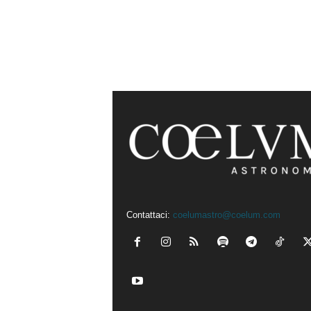
Contattaci:
coelumastro@coelum.com