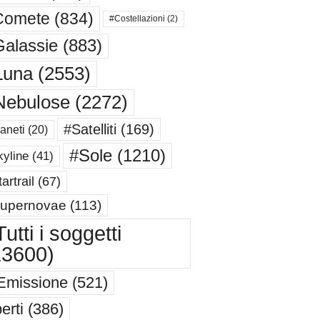
Comete
(834)
#Costellazioni
(2)
alassie
(883)
Luna
(2553)
Nebulose
(2272)
#Satelliti
(169)
aneti
(20)
#Sole
(1210)
yline
(41)
artrail
(67)
upernovae
(113)
utti i soggetti
13600)
Emissione
(521)
erti
(386)