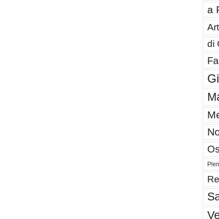
a 
Art
di
Fa
G
Ma
Me
No
Os
Plen
Re
Sa
V