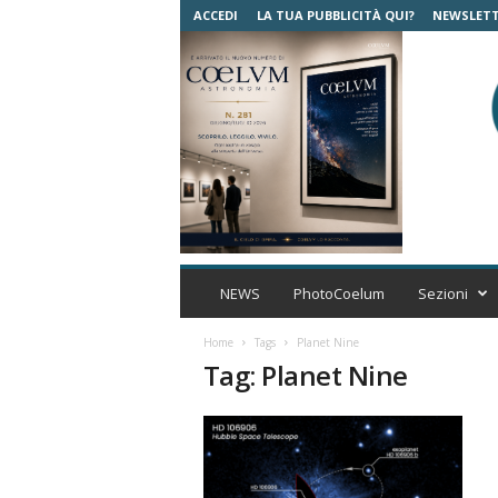
ACCEDI
LA TUA PUBBLICITÀ QUI?
NEWSLET
C
o
NEWS
PhotoCoelum
Sezioni
e
l
Home
Tags
Planet Nine
u
Tag: Planet Nine
m
A
s
t
r
o