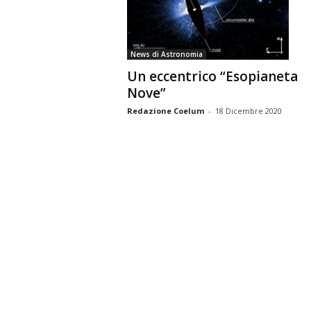
n
o
m
News di Astronomia
i
Un eccentrico “Esopianeta
a
Nove”
Redazione Coelum
-
18 Dicembre 2020