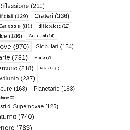
Riflessione
(211)
Crateri
(336)
ificiali
(129)
 Galassie
(81)
di Nebulose
(12)
lce
(186)
Galileiani
(14)
iove
(970)
Globulari
(154)
rte
(731)
Marte
(7)
rcurio
(218)
Molecolari
(1)
vilunio
(237)
cure
(163)
Planetarie
(183)
ilunio
(3)
sti di Supernovae
(125)
turno
(740)
enere
(783)