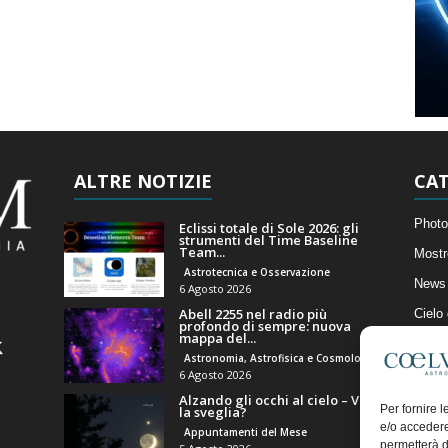
ALTRE NOTIZIE
CAT
Photo
Eclissi totale di Sole 2026: gli
strumenti del Time Baseline
Team...
Mostr
Astrotecnica e Osservazione
News 
6 Agosto 2026
Abell 2255 nel radio più
Cielo
profondo di sempre: nuova
mappa del...
Astro
Astronomia, Astrofisica e Cosmologia
Artico
6 Agosto 2026
Alzando gli occhi al cielo – Vale
Il Bl
Per fornire 
la sveglia?
e/o accedere
Appuntamenti del Mese
permetterà d