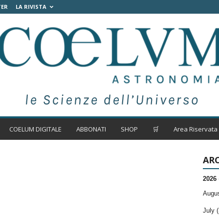
TER
LA RIVISTA
COELUM DIGITALE
ABBONATI
SHOP
🛒
Area Riservata
ARC
2026
Augus
July (