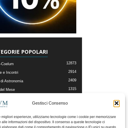
EGORIE POPOLARI
12873
-Coelum
2914
e e Incontri
2409
di Astronomia
1315
 del Mese
365
nomia, Astrofisica e Cosmologia
Gestisci Consenso
268
li e Risorse On-Line
192
og della Redazione
le migliori esperienze, utilizziamo tecnologie come i cookie per memorizzare
 alle informazioni del dispositivo. Il consenso a queste tecnologie ci
i elaborare dati come il comportamento di navigazione o ID unici su questo