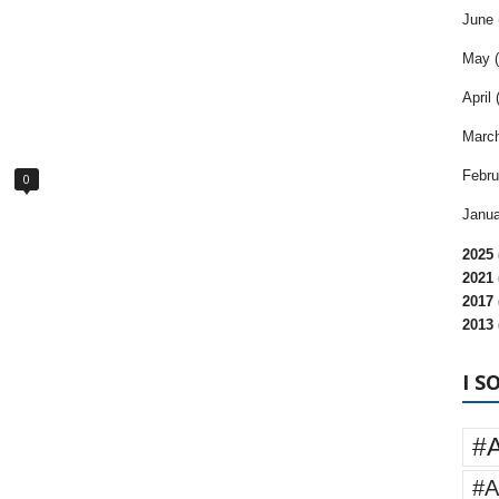
June 
May (
April 
March
Febru
0
Janua
2025 
2021 
2017 
2013 
I S
#
#A