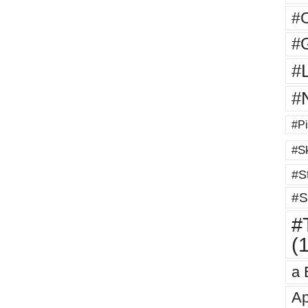
#
#G
#
#
#Pi
#Sk
#St
#S
#T
(
a 
Ap