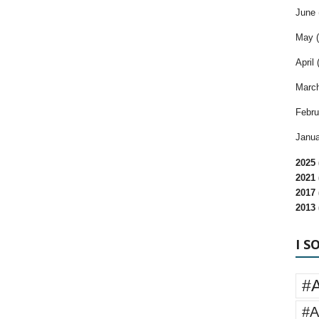
June 
May (
April 
March
Febru
Janua
2025 
2021 
2017 
2013 
I S
#
#A