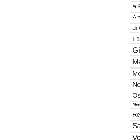
a 
Art
di
Fa
G
Ma
Me
No
Os
Plen
Re
Sa
V