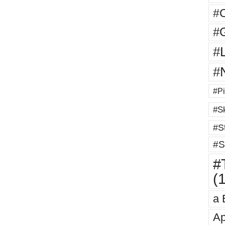
#
#G
#
#
#Pi
#Sk
#St
#S
#T
(
a 
Ap