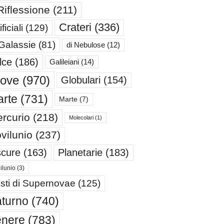
Riflessione
(211)
Crateri
(336)
ificiali
(129)
 Galassie
(81)
di Nebulose
(12)
lce
(186)
Galileiani
(14)
iove
(970)
Globulari
(154)
rte
(731)
Marte
(7)
rcurio
(218)
Molecolari
(1)
vilunio
(237)
cure
(163)
Planetarie
(183)
ilunio
(3)
sti di Supernovae
(125)
turno
(740)
enere
(783)