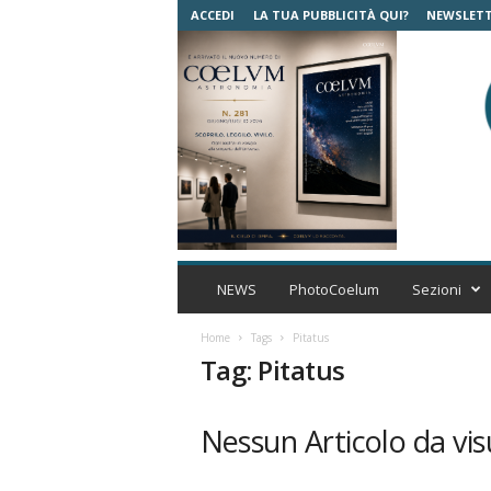
ACCEDI
LA TUA PUBBLICITÀ QUI?
NEWSLET
C
o
NEWS
PhotoCoelum
Sezioni
e
l
Home
Tags
Pitatus
u
Tag: Pitatus
m
A
s
Nessun Articolo da vis
t
r
o