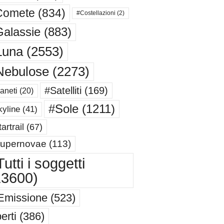
Comete
(834)
#Costellazioni
(2)
alassie
(883)
Luna
(2553)
Nebulose
(2273)
#Satelliti
(169)
aneti
(20)
#Sole
(1211)
yline
(41)
artrail
(67)
upernovae
(113)
utti i soggetti
13600)
Emissione
(523)
erti
(386)