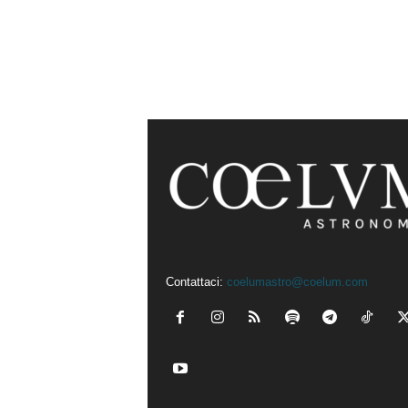
Contattaci:
coelumastro@coelum.com