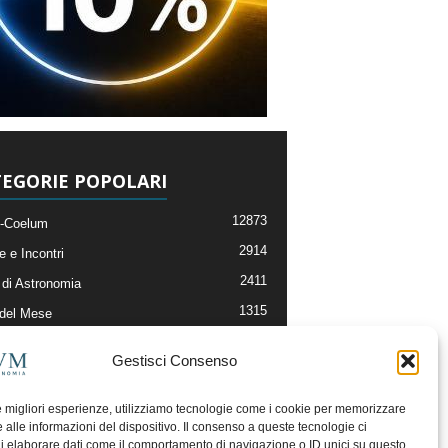
EGORIE POPOLARI
12873
-Coelum
2914
e e Incontri
2411
di Astronomia
1315
 del Mese
365
nomia, Astrofisica e Cosmologia
Gestisci Consenso
268
li e Risorse On-Line
192
og della Redazione
le migliori esperienze, utilizziamo tecnologie come i cookie per memorizzare
 alle informazioni del dispositivo. Il consenso a queste tecnologie ci
i elaborare dati come il comportamento di navigazione o ID unici su questo