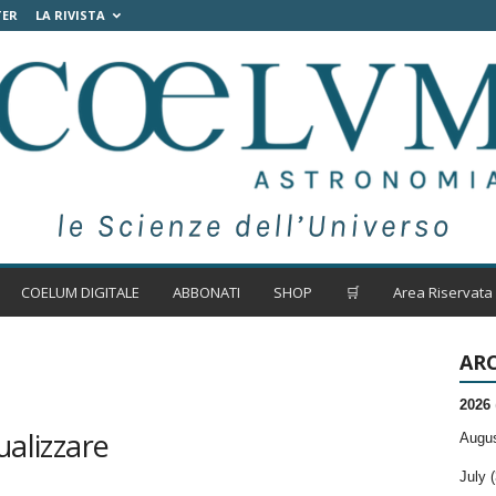
TER
LA RIVISTA
COELUM DIGITALE
ABBONATI
SHOP
🛒
Area Riservata
ARC
2026
ualizzare
Augus
July (