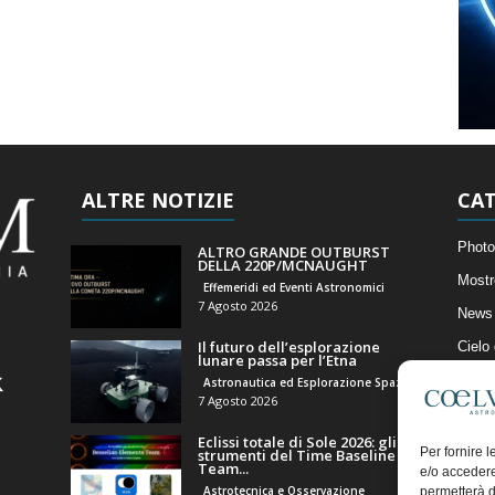
ALTRE NOTIZIE
CAT
Photo
ALTRO GRANDE OUTBURST
DELLA 220P/MCNAUGHT
Mostr
Effemeridi ed Eventi Astronomici
7 Agosto 2026
News 
Il futuro dell’esplorazione
Cielo
lunare passa per l’Etna
Astro
Astronautica ed Esplorazione Spaziale
7 Agosto 2026
Artico
Eclissi totale di Sole 2026: gli
Il Bl
Per fornire 
strumenti del Time Baseline
Team...
e/o accedere
Astrotecnica e Osservazione
permetterà d