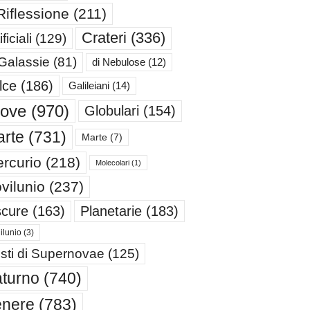
Riflessione
(211)
Crateri
(336)
ificiali
(129)
 Galassie
(81)
di Nebulose
(12)
lce
(186)
Galileiani
(14)
iove
(970)
Globulari
(154)
rte
(731)
Marte
(7)
rcurio
(218)
Molecolari
(1)
vilunio
(237)
cure
(163)
Planetarie
(183)
ilunio
(3)
sti di Supernovae
(125)
turno
(740)
enere
(783)