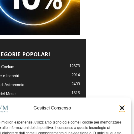
EGORIE POPOLARI
12873
-Coelum
2914
e e Incontri
2409
di Astronomia
1315
 del Mese
365
nomia, Astrofisica e Cosmologia
Gestisci Consenso
268
li e Risorse On-Line
192
og della Redazione
le migliori esperienze, utilizziamo tecnologie come i cookie per memorizzare
 alle informazioni del dispositivo. Il consenso a queste tecnologie ci
i elaborare dati come il comportamento di navigazione o ID unici su questo