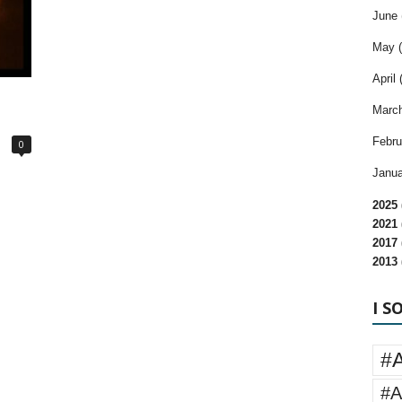
June 
May (
April 
March
Febru
0
Janua
2025 
2021 
2017 
2013 
I S
#
#A