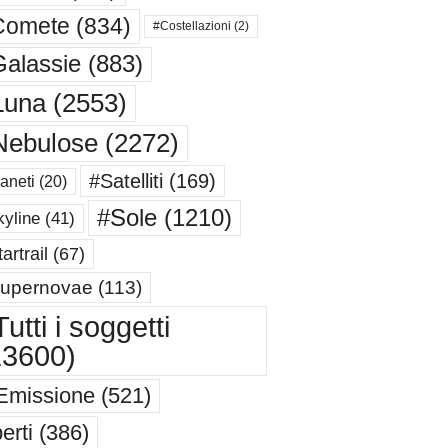
Comete
(834)
#Costellazioni
(2)
alassie
(883)
Luna
(2553)
Nebulose
(2272)
#Satelliti
(169)
aneti
(20)
#Sole
(1210)
yline
(41)
artrail
(67)
upernovae
(113)
utti i soggetti
13600)
Emissione
(521)
erti
(386)