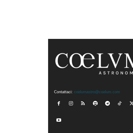
Contattaci:
coelumastro@coelum.com