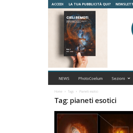
ACCEDI
LA TUA PUBBLICITÀ QUI?
NEWSLET
C
o
NEWS
PhotoCoelum
Sezioni
e
l
Home
Tags
Pianeti esotici
u
Tag: pianeti esotici
m
A
s
t
r
o