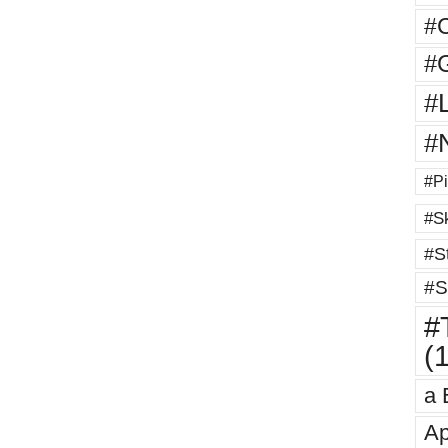
#
#G
#
#
#Pi
#Sk
#St
#S
#T
(
a 
Ap