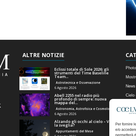
ALTRE NOTIZIE
CAT
Photo
Eclissi totale di Sole 2026: gli
strumenti del Time Baseline
Team...
Mostr
Astrotecnica e Osservazione
News 
6 Agosto 2026
Abell 2255 nel radio più
Cielo
profondo di sempre: nuova
mappa del...
Astro
Astronomia, Astrofisica e Cosmologia
Artico
6 Agosto 2026
Alzando gli occhi al cielo – Vale
Il Bl
Per fornire 
la sveglia?
e/o accedere
Appuntamenti del Mese
permetterà d