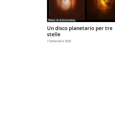
n
o
m
News di Astronomia
i
Un disco planetario per tre
a
stelle
7 Settembre 2020