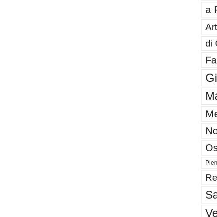
a 
Art
di
Fa
G
Ma
Me
No
Os
Plen
Re
Sa
V