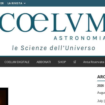
TER
LA RIVISTA
COELUM DIGITALE
ABBONATI
SHOP
🛒
Area Riservata
ARC
2026
Augus
July (