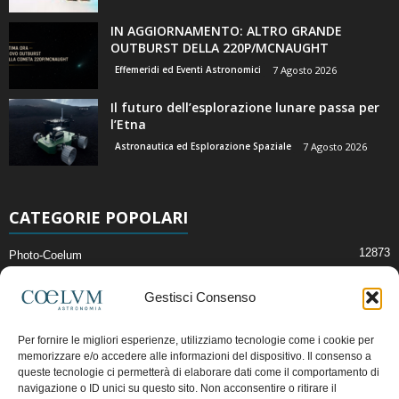
IN AGGIORNAMENTO: ALTRO GRANDE
OUTBURST DELLA 220P/MCNAUGHT
Effemeridi ed Eventi Astronomici
7 Agosto 2026
Il futuro dell’esplorazione lunare passa per
l’Etna
Astronautica ed Esplorazione Spaziale
7 Agosto 2026
CATEGORIE POPOLARI
12873
Photo-Coelum
2914
Mostre e Incontri
Gestisci Consenso
2412
News di Astronomia
1315
Cielo del Mese
Per fornire le migliori esperienze, utilizziamo tecnologie come i cookie per
memorizzare e/o accedere alle informazioni del dispositivo. Il consenso a
365
Astronomia, Astrofisica e Cosmologia
queste tecnologie ci permetterà di elaborare dati come il comportamento di
268
Articoli e Risorse On-Line
navigazione o ID unici su questo sito. Non acconsentire o ritirare il