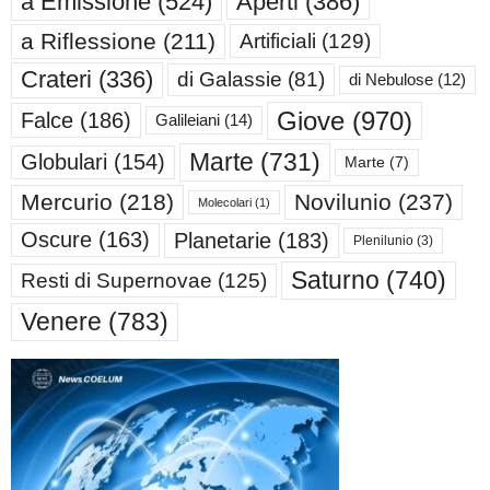
a Emissione
(524)
Aperti
(386)
a Riflessione
(211)
Artificiali
(129)
Crateri
(336)
di Galassie
(81)
di Nebulose
(12)
Giove
(970)
Falce
(186)
Galileiani
(14)
Marte
(731)
Globulari
(154)
Marte
(7)
Mercurio
(218)
Novilunio
(237)
Molecolari
(1)
Oscure
(163)
Planetarie
(183)
Plenilunio
(3)
Saturno
(740)
Resti di Supernovae
(125)
Venere
(783)