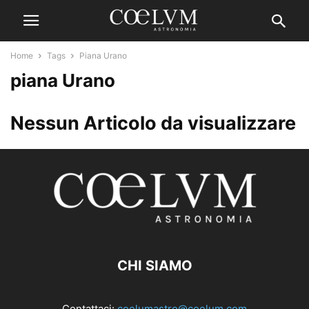
Home
Tags
Piana Urano
piana Urano
Nessun Articolo da visualizzare
CHI SIAMO
Contattaci:
coelumastro@coelum.com