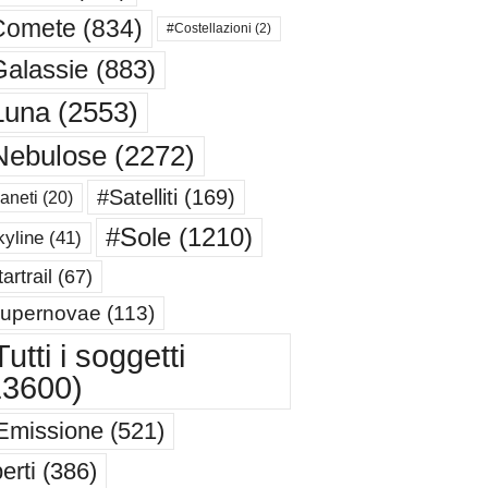
Comete
(834)
#Costellazioni
(2)
alassie
(883)
Luna
(2553)
Nebulose
(2272)
#Satelliti
(169)
aneti
(20)
#Sole
(1210)
yline
(41)
artrail
(67)
upernovae
(113)
utti i soggetti
13600)
Emissione
(521)
erti
(386)