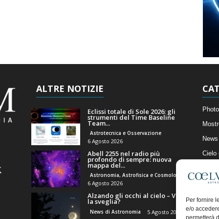
ALTRE NOTIZIE
CAT
Photo
Eclissi totale di Sole 2026: gli
strumenti del Time Baseline
Team...
Mostr
Astrotecnica e Osservazione
News 
6 Agosto 2026
Abell 2255 nel radio più
Cielo
profondo di sempre: nuova
mappa del...
Astro
Astronomia, Astrofisica e Cosmologia
Artico
6 Agosto 2026
Alzando gli occhi al cielo – Vale
Il Bl
Per fornire 
la sveglia?
e/o accedere
News di Astronomia
5 Agosto 2026
permetterà d