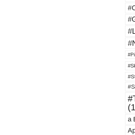
#
#G
#
#
#Pi
#Sk
#St
#S
#T
(
a 
Ap