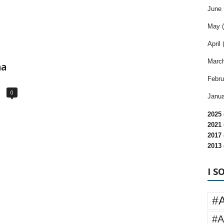
June 
May (
April 
March
ha
Febru
0
Janua
2025 
2021 
2017 
2013 
I S
#
#A