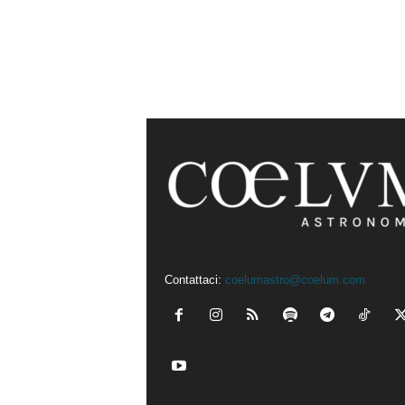
Contattaci:
coelumastro@coelum.com