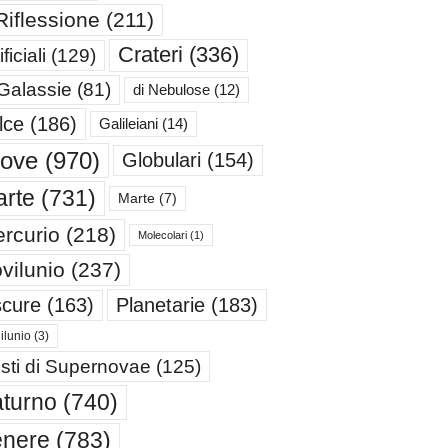
Riflessione
(211)
Crateri
(336)
ificiali
(129)
 Galassie
(81)
di Nebulose
(12)
lce
(186)
Galileiani
(14)
iove
(970)
Globulari
(154)
rte
(731)
Marte
(7)
rcurio
(218)
Molecolari
(1)
vilunio
(237)
cure
(163)
Planetarie
(183)
ilunio
(3)
sti di Supernovae
(125)
turno
(740)
enere
(783)