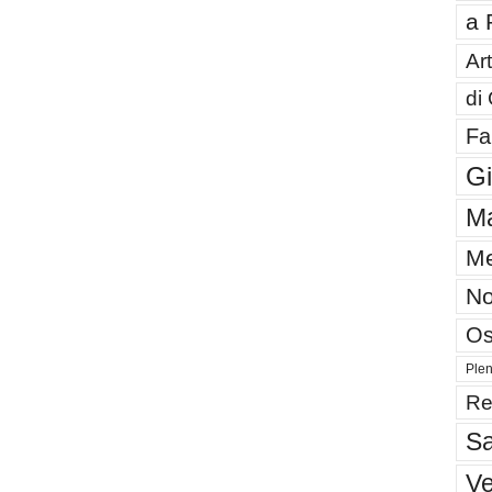
a 
Art
di
Fa
G
Ma
Me
No
Os
Plen
Re
Sa
V