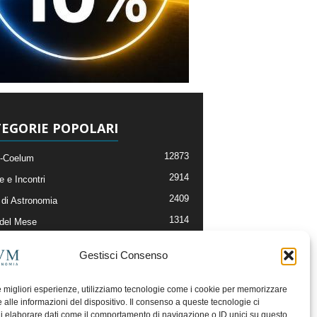
EGORIE POPOLARI
12873
-Coelum
2914
e e Incontri
2409
di Astronomia
1314
 del Mese
365
nomia, Astrofisica e Cosmologia
Gestisci Consenso
268
li e Risorse On-Line
192
og della Redazione
le migliori esperienze, utilizziamo tecnologie come i cookie per memorizzare
 alle informazioni del dispositivo. Il consenso a queste tecnologie ci
i elaborare dati come il comportamento di navigazione o ID unici su questo