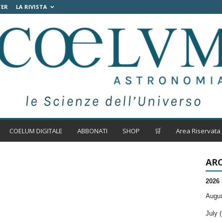
TER
LA RIVISTA
COELUM DIGITALE
ABBONATI
SHOP
🛒
Area Riservata
ARC
2026
Augus
July (