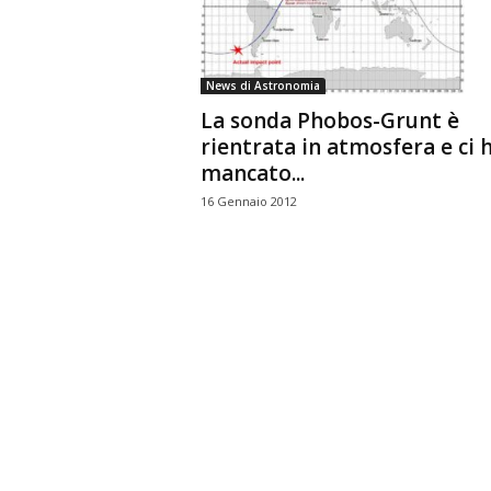
n
o
m
News di Astronomia
i
La sonda Phobos-Grunt è
a
rientrata in atmosfera e ci 
mancato...
16 Gennaio 2012