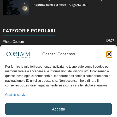
Appuntamenti del Mese
5 Agosto 2026
CATEGORIE POPOLARI
12873
Photo-Coelum
2914
Mostre e Incontri
Gestisci Consenso
2409
News di Astronomia
1315
Cielo del Mese
Per fornire le migliori esperienze, utilizziamo tecnologie come i cookie per
memorizzare e/o accedere alle informazioni del dispositivo. Il consenso a
365
Astronomia, Astrofisica e Cosmologia
queste tecnologie ci permetterà di elaborare dati come il comportamento di
268
navigazione o ID unici su questo sito. Non acconsentire o ritirare il
Articoli e Risorse On-Line
consenso può influire negativamente su alcune caratteristiche e funzioni.
192
Il Blog della Redazione
Gestisci servizi
Pubblicità:
ads@coelum.com
Accetta
Copyright © 1997 - 2024 vietata la riproduzione.