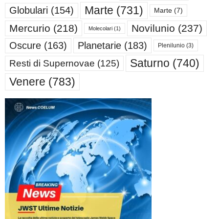
Marte
(731)
Globulari
(154)
Marte
(7)
Mercurio
(218)
Novilunio
(237)
Molecolari
(1)
Oscure
(163)
Planetarie
(183)
Plenilunio
(3)
Saturno
(740)
Resti di Supernovae
(125)
Venere
(783)