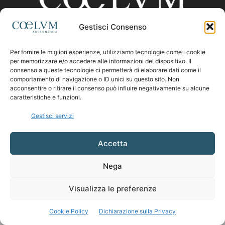
Gestisci Consenso
CHI SIAMO
Per fornire le migliori esperienze, utilizziamo tecnologie come i cookie
per memorizzare e/o accedere alle informazioni del dispositivo. Il
consenso a queste tecnologie ci permetterà di elaborare dati come il
comportamento di navigazione o ID unici su questo sito. Non
Contattaci:
coelumastro@coelum.com
acconsentire o ritirare il consenso può influire negativamente su alcune
caratteristiche e funzioni.
SEGUICI
Gestisci servizi
Accetta
Nega
Visualizza le preferenze
Cookie Policy
Dichiarazione sulla Privacy