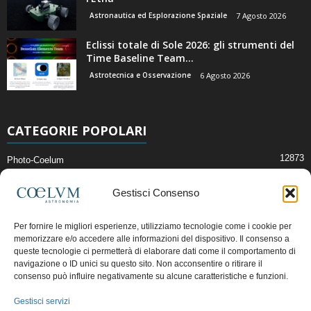
Astronautica ed Esplorazione Spaziale
7 Agosto 2026
Eclissi totale di Sole 2026: gli strumenti del
Time Baseline Team...
Astrotecnica e Osservazione
6 Agosto 2026
CATEGORIE POPOLARI
12873
Photo-Coelum
2914
Mostre e Incontri
Gestisci Consenso
2411
News di Astronomia
1315
Cielo del Mese
Per fornire le migliori esperienze, utilizziamo tecnologie come i cookie per
memorizzare e/o accedere alle informazioni del dispositivo. Il consenso a
365
Astronomia, Astrofisica e Cosmologia
queste tecnologie ci permetterà di elaborare dati come il comportamento di
268
Articoli e Risorse On-Line
navigazione o ID unici su questo sito. Non acconsentire o ritirare il
consenso può influire negativamente su alcune caratteristiche e funzioni.
192
Il Blog della Redazione
Gestisci servizi