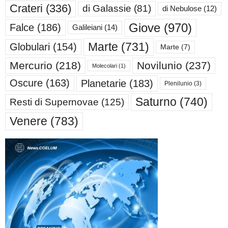
Crateri
(336)
di Galassie
(81)
di Nebulose
(12)
Giove
(970)
Falce
(186)
Galileiani
(14)
Marte
(731)
Globulari
(154)
Marte
(7)
Mercurio
(218)
Novilunio
(237)
Molecolari
(1)
Oscure
(163)
Planetarie
(183)
Plenilunio
(3)
Saturno
(740)
Resti di Supernovae
(125)
Venere
(783)