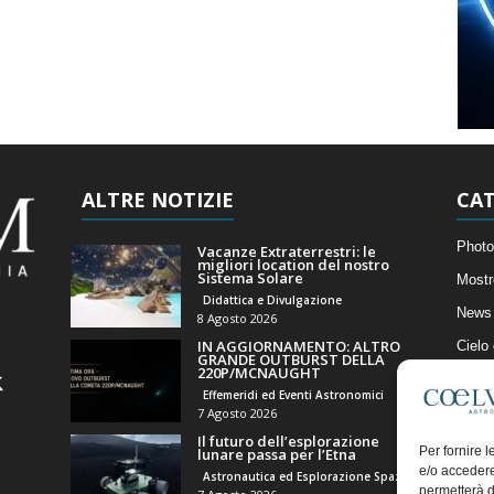
ALTRE NOTIZIE
CAT
Photo
Vacanze Extraterrestri: le
migliori location del nostro
Sistema Solare
Mostr
Didattica e Divulgazione
News 
8 Agosto 2026
IN AGGIORNAMENTO: ALTRO
Cielo
GRANDE OUTBURST DELLA
220P/MCNAUGHT
Astro
Effemeridi ed Eventi Astronomici
Artico
7 Agosto 2026
Il futuro dell’esplorazione
Il Bl
Per fornire 
lunare passa per l’Etna
e/o accedere
Astronautica ed Esplorazione Spaziale
permetterà d