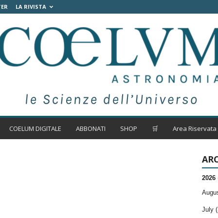
TER
LA RIVISTA
COELUM DIGITALE
ABBONATI
SHOP
🛒
Area Riservata
ARC
2026
Augus
July (