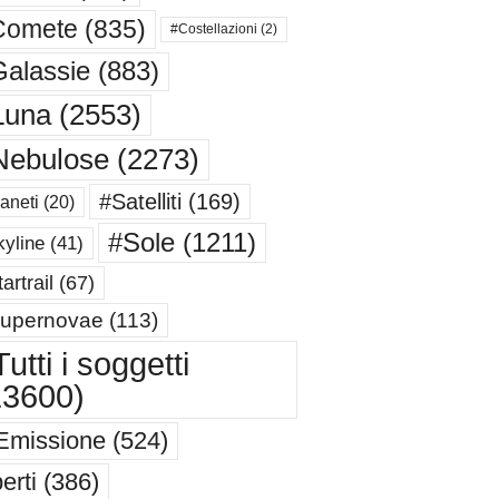
Comete
(835)
#Costellazioni
(2)
alassie
(883)
Luna
(2553)
Nebulose
(2273)
#Satelliti
(169)
aneti
(20)
#Sole
(1211)
yline
(41)
artrail
(67)
upernovae
(113)
utti i soggetti
13600)
Emissione
(524)
erti
(386)