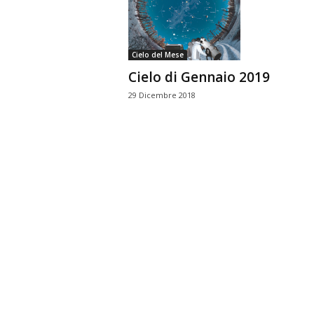
n
o
m
Cielo del Mese
i
Cielo di Gennaio 2019
a
29 Dicembre 2018