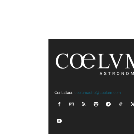
Contattaci:
coelumastro@coelum.com