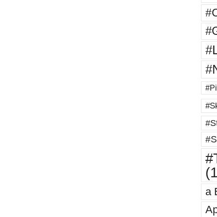
#
#G
#
#
#Pi
#Sk
#St
#S
#T
(
a 
Ap