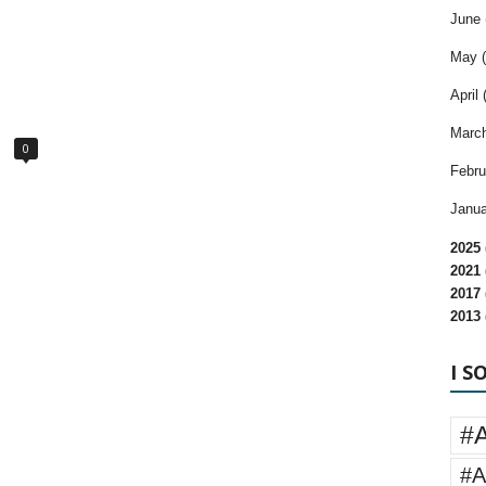
June 
May (
April 
March
0
Febru
Janua
2025 
2021 
2017 
2013 
I S
#
#A