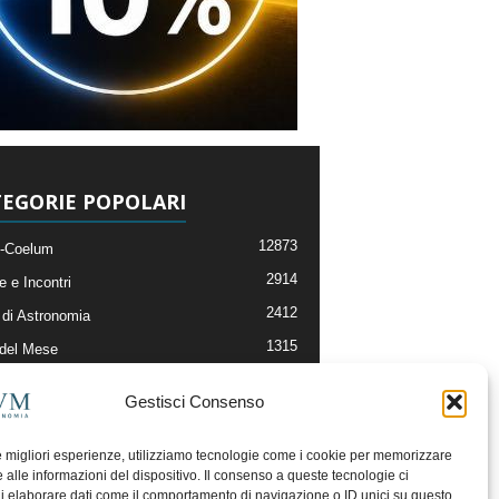
EGORIE POPOLARI
12873
-Coelum
2914
e e Incontri
2412
di Astronomia
1315
 del Mese
365
nomia, Astrofisica e Cosmologia
Gestisci Consenso
268
li e Risorse On-Line
192
og della Redazione
le migliori esperienze, utilizziamo tecnologie come i cookie per memorizzare
 alle informazioni del dispositivo. Il consenso a queste tecnologie ci
i elaborare dati come il comportamento di navigazione o ID unici su questo