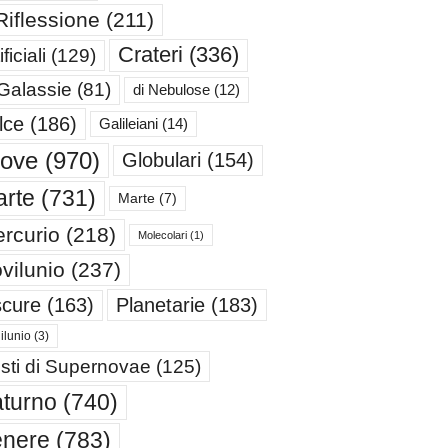
Riflessione
(211)
Crateri
(336)
ificiali
(129)
 Galassie
(81)
di Nebulose
(12)
lce
(186)
Galileiani
(14)
iove
(970)
Globulari
(154)
rte
(731)
Marte
(7)
rcurio
(218)
Molecolari
(1)
vilunio
(237)
cure
(163)
Planetarie
(183)
ilunio
(3)
sti di Supernovae
(125)
turno
(740)
enere
(783)