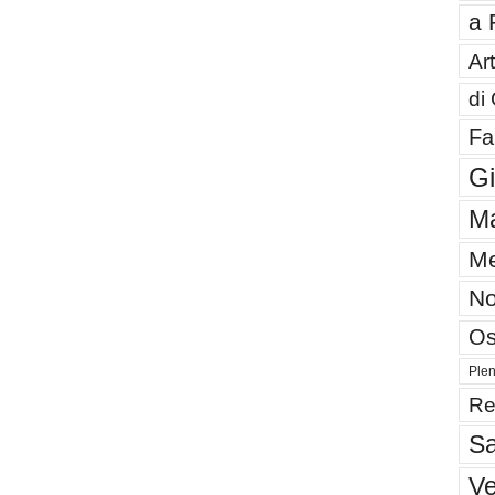
a 
Art
di
Fa
G
Ma
Me
No
Os
Plen
Re
Sa
V